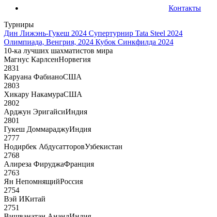
Контакты
Турниры
Дин Лижэнь-Гукеш 2024
Супертурнир Tata Steel 2024
Олимпиада, Венгрия, 2024
Кубок Синкфилда 2024
10-ка лучших шахматистов мира
Магнус Карлсен
Норвегия
2831
Каруана Фабиано
США
2803
Хикару Накамура
США
2802
Арджун Эригайси
Индия
2801
Гукеш Доммараджу
Индия
2777
Нодирбек Абдусатторов
Узбекистан
2768
Алиреза Фируджа
Франция
2763
Ян Непомнящий
Россия
2754
Вэй И
Китай
2751
Вишванатан Ананд
Индия