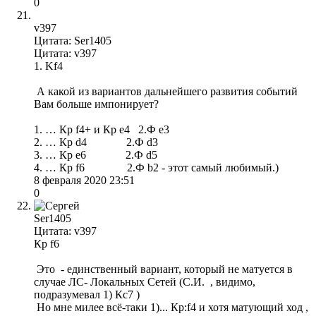
0
v397
Цитата: Ser1405
Цитата: v397
1. Kf4
А какой из вариантов дальнейшего развития событий
Вам больше импонирует?
1. … Кр f4+ и Кр е4 2.Ф е3
2. … Кр d4 2.Ф d3
3. … Кр е6 2.Ф d5
4. … Кр f6 2.Ф b2 - этот самый любимый.)
8 февраля 2020 23:51
0
Ser1405
Цитата: v397
Кр f6
Это - единственный вариант, который не матуется в
случае ЛС- Локальных Сетей (С.И. , видимо,
подразумевал 1) Кс7 )
Но мне милее всё-таки 1)... Кр:f4 и хотя матующий ход ,