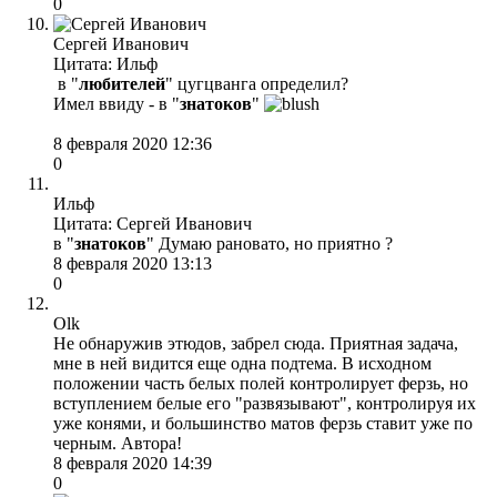
0
Сергей Иванович
Цитата: Ильф
в "
любителей
" цугцванга определил?
Имел ввиду - в "
знатоков
"
8 февраля 2020 12:36
0
Ильф
Цитата: Сергей Иванович
в "
знатоков
" Думаю рановато, но приятно ?
8 февраля 2020 13:13
0
Olk
Не обнаружив этюдов, забрел сюда. Приятная задача,
мне в ней видится еще одна подтема. В исходном
положении часть белых полей контролирует ферзь, но
вступлением белые его "развязывают", контролируя их
уже конями, и большинство матов ферзь ставит уже по
черным. Автора!
8 февраля 2020 14:39
0