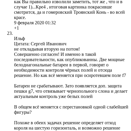
как Вы правильно изволили заметить, тот же , что и в
случае 1)...Кре4 , итоговая картинка покрасивше
смотрится, да и гомеровский Троянский Конь - во всей
красе.
9 февраля 2020 01:32
+1
Ильф
Цитата: Сергей Иванович
не откладывая вторую на потом!
Совершенно согласен! И именно в такой
последовательности, как опубликованны. Две мощные
белодиагональные батареи в первой, говорят о
необходимости контроля чёрных полей и отсюда
решение. Но как всё меняется при осиротевшем поле f7
Батареи не срабатывают. Зато появляется доп. защита
пешки g7, что отвязывает чернопольного слона и делает
актуальным контроль уже белых полей
В общем всё меняется с перестановкой одной слабейшей
фигуры?
Похоже в обеих задачах решение определяет отход
короля на шестую горизонталь, и возможно решение