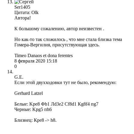
Ser1405
Цитата: Olk
Автора!
К большому сожалению, автор неизвестен .
Но как-то так сложилось , что мне стала близка тема
Гомера-Вергилия, присутствующая здесь.
Timeo Danaos et dona ferentes
8 февраля 2020 15:18
0
G.E.
Если этой двухходовки тут не было, рекомендую:
Gerhard Latzel
Белые: Kрe8 Фb1 Лd3e2 Сf8d1 Кg8f4 пg7
Черные: Kрg5 пh6
Близнец: Крe8 -> h8.