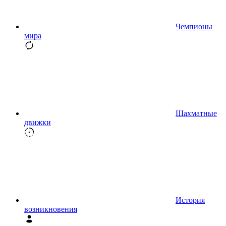
Чемпионы
мира
Шахматные
движки
История
возникновения