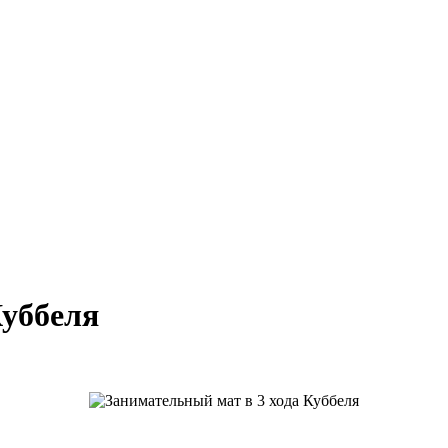
Куббеля