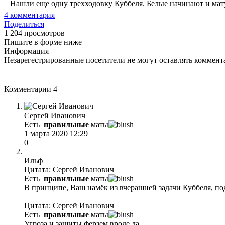
Нашли еще одну трехходовку Куббеля. Белые начинают и мату
4
комментария
Поделиться
1 204 просмотров
Пишите в форме ниже
Информация
Незарегестрированные посетители не могут оставлять коммента
Комментарии
4
Сергей Иванович
Есть
правильные
маты
1 марта 2020 12:29
0
Ильф
Цитата: Сергей Иванович
Есть
правильные
маты
В принципе, Ваш намёк из вчерашней задачи Куббеля, по
Цитата: Сергей Иванович
Есть
правильные
маты
Угроза и защиты ферзем вроде да