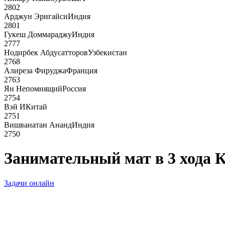
2802
Арджун Эригайси
Индия
2801
Гукеш Доммараджу
Индия
2777
Нодирбек Абдусатторов
Узбекистан
2768
Алиреза Фируджа
Франция
2763
Ян Непомнящий
Россия
2754
Вэй И
Китай
2751
Вишванатан Ананд
Индия
2750
Занимательный мат в 3 хода 
Задачи онлайн