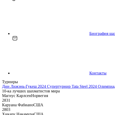
Биография ша
Контакты
Турниры
Дин Лижэнь-Гукеш 2024
Супертурнир Tata Steel 2024
Олимпиад
10-ка лучших шахматистов мира
Магнус Карлсен
Норвегия
2831
Каруана Фабиано
США
2803
Хикару Накамура
США