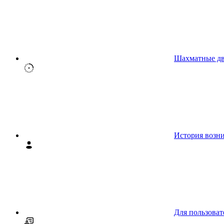
Шахматные д
История возн
Для пользоват