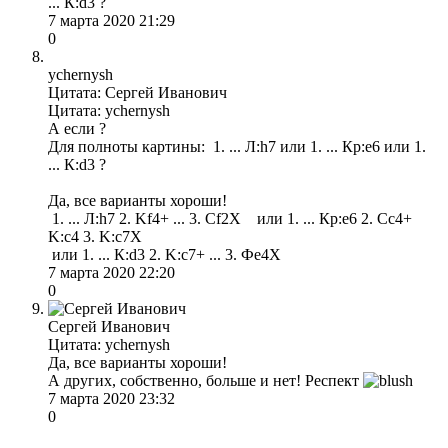
... К:d3 ?
7 марта 2020 21:29
0
ychernysh
Цитата: Сергей Иванович
Цитата: ychernysh
А если ?
Для полноты картины: 1. ... Л:h7 или 1. ... Кр:e6 или 1.
... К:d3 ?
Да, все варианты хороши!
1. ... Л:h7 2. Kf4+ ... 3. Cf2X или 1. ... Кр:e6 2. Cc4+
K:c4 3. K:c7X
или 1. ... К:d3 2. K:c7+ ... 3. Фе4Х
7 марта 2020 22:20
0
Сергей Иванович
Цитата: ychernysh
Да, все варианты хороши!
А других, собственно, больше и нет! Респект
7 марта 2020 23:32
0