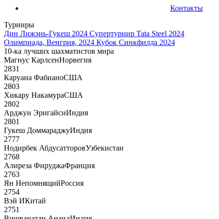
Контакты
Турниры
Дин Лижэнь-Гукеш 2024
Супертурнир Tata Steel 2024
Олимпиада, Венгрия, 2024
Кубок Синкфилда 2024
10-ка лучших шахматистов мира
Магнус Карлсен
Норвегия
2831
Каруана Фабиано
США
2803
Хикару Накамура
США
2802
Арджун Эригайси
Индия
2801
Гукеш Доммараджу
Индия
2777
Нодирбек Абдусатторов
Узбекистан
2768
Алиреза Фируджа
Франция
2763
Ян Непомнящий
Россия
2754
Вэй И
Китай
2751
Вишванатан Ананд
Индия