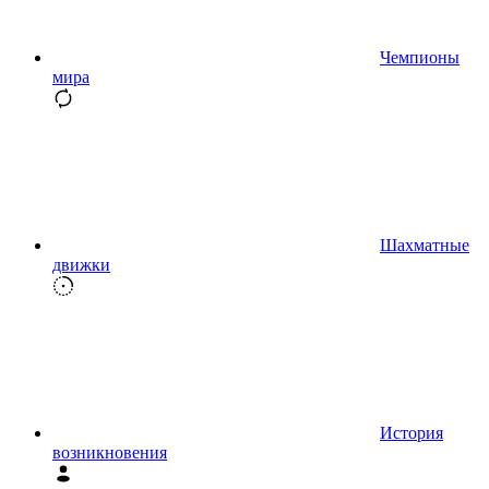
Чемпионы
мира
Шахматные
движки
История
возникновения