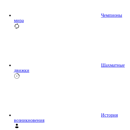
Чемпионы
мира
Шахматные
движки
История
возникновения