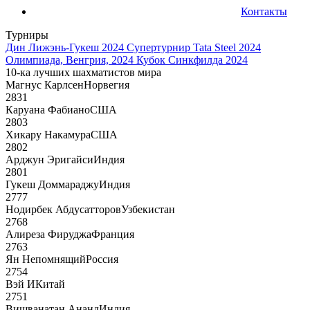
Контакты
Турниры
Дин Лижэнь-Гукеш 2024
Супертурнир Tata Steel 2024
Олимпиада, Венгрия, 2024
Кубок Синкфилда 2024
10-ка лучших шахматистов мира
Магнус Карлсен
Норвегия
2831
Каруана Фабиано
США
2803
Хикару Накамура
США
2802
Арджун Эригайси
Индия
2801
Гукеш Доммараджу
Индия
2777
Нодирбек Абдусатторов
Узбекистан
2768
Алиреза Фируджа
Франция
2763
Ян Непомнящий
Россия
2754
Вэй И
Китай
2751
Вишванатан Ананд
Индия