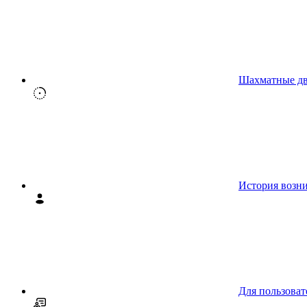
Шахматные д
История возн
Для пользоват