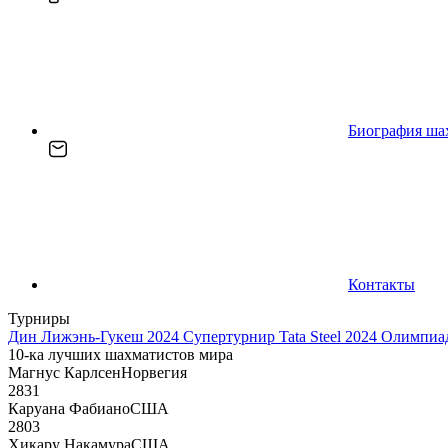
Биография ша
Контакты
Турниры
Дин Лижэнь-Гукеш 2024
Супертурнир Tata Steel 2024
Олимпиад
10-ка лучших шахматистов мира
Магнус Карлсен
Норвегия
2831
Каруана Фабиано
США
2803
Хикару Накамура
США