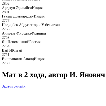
2802
Арджун Эригайси
Индия
2801
Гукеш Доммараджу
Индия
2777
Нодирбек Абдусатторов
Узбекистан
2768
Алиреза Фируджа
Франция
2763
Ян Непомнящий
Россия
2754
Вэй И
Китай
2751
Вишванатан Ананд
Индия
2750
Мат в 2 хода, автор И. Янович
Задачи онлайн