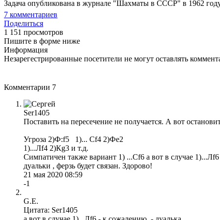
Задача опубликована в журнале "Шахматы в СССР" в 1962 году 
7
комментариев
Поделиться
1 151 просмотров
Пишите в форме ниже
Информация
Незарегестрированные посетители не могут оставлять коммента
Комментарии
7
Ser1405
Поставить на пересечение не получается. А вот остановит
Угроза 2)Ф:f5 1)... Сf4 2)Фе2
1)...Лf4 2)Кg3 и т.д.
Симпатичен также вариант 1) ...Сf6 а вот в случае 1)...Л
дуальки , ферзь будет связан. Здорово!
21 мая 2020 08:59
-1
G.E.
Цитата: Ser1405
а вот в случае 1)...Лf6 - к сожалению, - дуалька