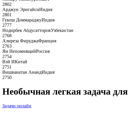
2802
Арджун Эригайси
Индия
2801
Гукеш Доммараджу
Индия
2777
Нодирбек Абдусатторов
Узбекистан
2768
Алиреза Фируджа
Франция
2763
Ян Непомнящий
Россия
2754
Вэй И
Китай
2751
Вишванатан Ананд
Индия
2750
Необычная легкая задача для
Задачи онлайн