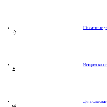
Шахматные д
История возн
Для пользоват