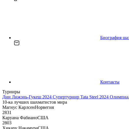
Биография ша
Контакты
Турниры
Дин Лижэнь-Гукеш 2024
Супертурнир Tata Steel 2024
Олимпиад
10-ка лучших шахматистов мира
Магнус Карлсен
Норвегия
2831
Каруана Фабиано
США
2803
Хикару Накамура
США