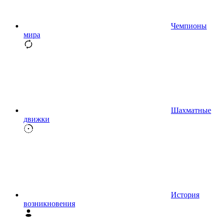
Чемпионы
мира
Шахматные
движки
История
возникновения