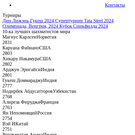
Контакты
Турниры
Дин Лижэнь-Гукеш 2024
Супертурнир Tata Steel 2024
Олимпиада, Венгрия, 2024
Кубок Синкфилда 2024
10-ка лучших шахматистов мира
Магнус Карлсен
Норвегия
2831
Каруана Фабиано
США
2803
Хикару Накамура
США
2802
Арджун Эригайси
Индия
2801
Гукеш Доммараджу
Индия
2777
Нодирбек Абдусатторов
Узбекистан
2768
Алиреза Фируджа
Франция
2763
Ян Непомнящий
Россия
2754
Вэй И
Китай
2751
Вишванатан Ананд
Индия