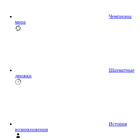
Чемпионы
мира
Шахматные
движки
История
возникновения