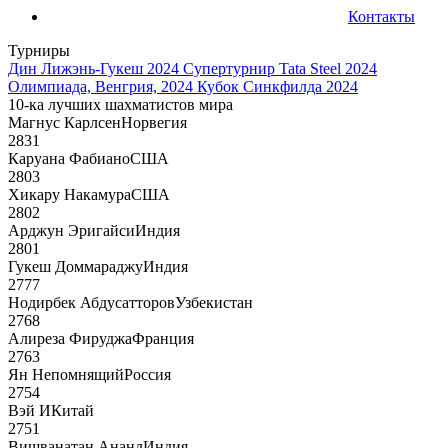
Контакты
Турниры
Дин Лижэнь-Гукеш 2024
Супертурнир Tata Steel 2024
Олимпиада, Венгрия, 2024
Кубок Синкфилда 2024
10-ка лучших шахматистов мира
Магнус Карлсен
Норвегия
2831
Каруана Фабиано
США
2803
Хикару Накамура
США
2802
Арджун Эригайси
Индия
2801
Гукеш Доммараджу
Индия
2777
Нодирбек Абдусатторов
Узбекистан
2768
Алиреза Фируджа
Франция
2763
Ян Непомнящий
Россия
2754
Вэй И
Китай
2751
Вишванатан Ананд
Индия