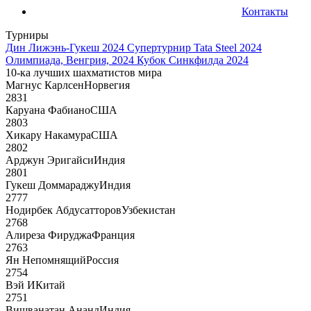
Контакты
Турниры
Дин Лижэнь-Гукеш 2024
Супертурнир Tata Steel 2024
Олимпиада, Венгрия, 2024
Кубок Синкфилда 2024
10-ка лучших шахматистов мира
Магнус Карлсен
Норвегия
2831
Каруана Фабиано
США
2803
Хикару Накамура
США
2802
Арджун Эригайси
Индия
2801
Гукеш Доммараджу
Индия
2777
Нодирбек Абдусатторов
Узбекистан
2768
Алиреза Фируджа
Франция
2763
Ян Непомнящий
Россия
2754
Вэй И
Китай
2751
Вишванатан Ананд
Индия