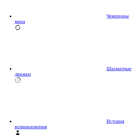
Чемпионы
мира
Шахматные
движки
История
возникновения