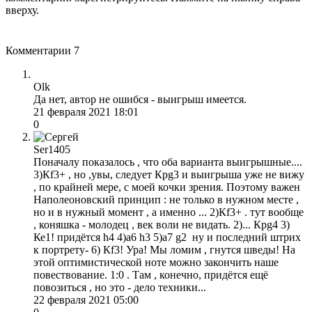
вверху.
Комментарии
7
Olk
Да нет, автор не ошибся - выигрыш имеется.
21 февраля 2021 18:01
0
Ser1405
Поначалу показалось , что оба варианта выигрышные....
3)Кf3+ , но ,увы, следует Крg3 и выигрыша уже не вижу
, по крайней мере, с моей кочки зрения. Поэтому важен
Наполеоновский принцип : не только в нужном месте ,
но и в нужный момент , а именно ... 2)Кf3+ . тут вообще
, коняшка - молодец , век воли не видать. 2)... Крg4 3)
Ке1! придётся h4 4)a6 h3 5)a7 g2 ну и последний штрих
к портрету- 6) Кf3! Ура! Мы ломим , гнутся шведы! На
этой оптимистической ноте можно закончить наше
повествование. 1:0 . Там , конечно, придётся ещё
повозиться , но это - дело техники...
22 февраля 2021 05:00