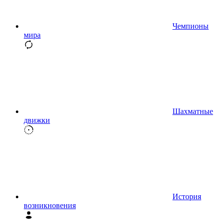
Чемпионы
мира
Шахматные
движки
История
возникновения