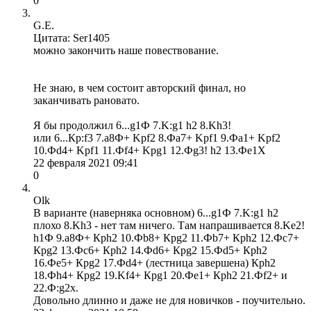
0
G.E.
Цитата: Ser1405
можно закончить наше повествование.
Не знаю, в чем состоит авторский финал, но
заканчивать рановато.
Я бы продолжил 6...g1Ф 7.K:g1 h2 8.Kh3!
или 6...Кр:f3 7.a8Ф+ Kpf2 8.Фа7+ Kpf1 9.Фа1+ Kpf2
10.Фd4+ Kpf1 11.Фf4+ Kpg1 12.Фg3! h2 13.Фе1Х
22 февраля 2021 09:41
0
Olk
В варианте (наверняка основном) 6...g1Ф 7.K:g1 h2
плохо 8.Kh3 - нет там ничего. Там напрашивается 8.Ke2!
h1Ф 9.a8Ф+ Крh2 10.Фb8+ Крg2 11.Фb7+ Крh2 12.Фс7+
Крg2 13.Фс6+ Крh2 14.Фd6+ Крg2 15.Фd5+ Крh2
16.Фe5+ Крg2 17.Фd4+ (лестница завершена) Крh2
18.Фh4+ Крg2 19.Kf4+ Крg1 20.Фe1+ Крh2 21.Фf2+ и
22.Ф:g2x.
Довольно длинно и даже не для новичков - поучительно.