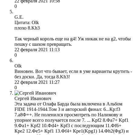
22 февраля 2021 10:58
0
G.E.
Цитата: Olk
плохо 8.Kh3
Так черный король еще на g4! Уж никак не на g2, чтобы
пешку с шахом превращать.
22 февраля 2021 11:13
0
Olk
Виновен. Вот что бывает, если в уме варианты крутить -
без доски. Да, тогда 8.Kh3!
22 февраля 2021 11:27
0
Сергей Иванович
Эта задача от Олафа Барда была включена в Альбом
FIDE 1914-1944.Том 3 и авторский финал: 6...Кр:f3
7.a8Ф++. Не поленился просмотреть по Налимову и
упорнее всего получается после 7. ... Kpf2 8.Фа7+ Kpf1
9.Фа1+ Kpf2 10.Фd4+ Крf3 с последующим 11.Фf6+
Кре2 12.Фе5+ Крf1 13.Фf4+ Кре1(Kpg1) 14.Фh2(Фg3) и