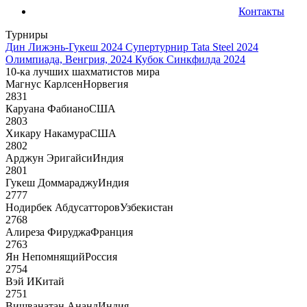
Контакты
Турниры
Дин Лижэнь-Гукеш 2024
Супертурнир Tata Steel 2024
Олимпиада, Венгрия, 2024
Кубок Синкфилда 2024
10-ка лучших шахматистов мира
Магнус Карлсен
Норвегия
2831
Каруана Фабиано
США
2803
Хикару Накамура
США
2802
Арджун Эригайси
Индия
2801
Гукеш Доммараджу
Индия
2777
Нодирбек Абдусатторов
Узбекистан
2768
Алиреза Фируджа
Франция
2763
Ян Непомнящий
Россия
2754
Вэй И
Китай
2751
Вишванатан Ананд
Индия