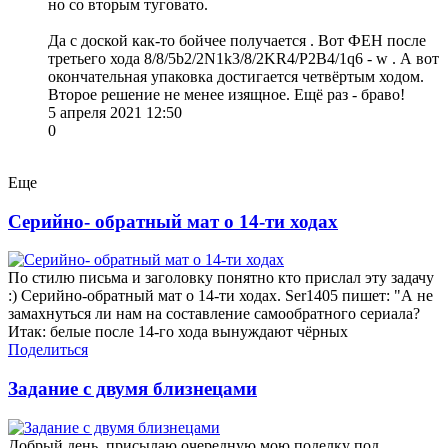
но со вторым туговато.
Да с доской как-то бойчее получается . Вот ФЕН после
третьего хода 8/8/5b2/2N1k3/8/2KR4/P2B4/1q6 - w . А вот
окончательная упаковка достигается четвёртым ходом.
Второе решение не менее изящное. Ещё раз - браво!
5 апреля 2021 12:50
0
Еще
Серийно- обратный мат о 14-ти ходах
По стилю письма и заголовку понятно кто прислал эту задачу
:) Серийно-обратный мат о 14-ти ходах. Ser1405 пишет: "А не
замахнуться ли нам на составление самообратного сериала?
Итак: белые после 14-го хода вынуждают чёрных
Поделиться
Задание с двумя близнецами
Добрый день, присылаю очередную мою поделку под