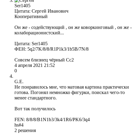
Ser1405
Цитата: Сергей Иванович
Кооперативный
Он же - содействующий , он же коворкинговый , он же -
колаборационистский...
Цитата: Ser1405
ФЕН: 5q2/7K/8/8/R1P1k3/1b5B/7N/8
Совсем близнец чёрный Сс2
4 апреля 2021 21:52
0
G.E.
Не понравилось мне, что матовая картина практически
готова. Погонял немножко фигурки, поискал чего-то
менее стандартного.
Вот так получилось
FEN: 8/8/8/B1N1b3/3k4/1R6/PK6/3q4
hs#4
2 решения