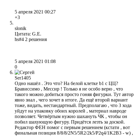
5 апреля 2021 00:27
+3
slonik
Цитата: G.E.
hs#4 2 решения
5 апреля 2021 01:08
0
Ser1405
Одно нашёл . Это что? На белой клетке b1 с ЦЦ?
Брависсимо , Мессир ! Только я не особо верю , что
такого можно добиться просто гоняя фигурки. Тут автор
явно знал , чего хочет в итоге. Да ещё второй вариант
тоже, видать, нестандартный. Предполагаю , что 3 хода
уйдут на упаковку обоих королей , материал навроде
позволяет. Четвёртым нужно шахануть ЧК , чтобы он
побил шахующую фигуру. Придётся лезть за доской.
Редактор ФЕН помог с первым решением (кстати , вот
финальная позиция 8/8/8/2N5/5R2/2k5/P2q4/1K2B3 - w) ,