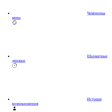
Чемпионы
мира
Шахматные
движки
История
возникновения