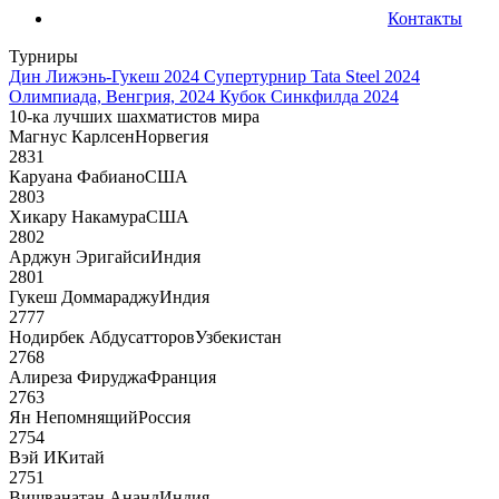
Контакты
Турниры
Дин Лижэнь-Гукеш 2024
Супертурнир Tata Steel 2024
Олимпиада, Венгрия, 2024
Кубок Синкфилда 2024
10-ка лучших шахматистов мира
Магнус Карлсен
Норвегия
2831
Каруана Фабиано
США
2803
Хикару Накамура
США
2802
Арджун Эригайси
Индия
2801
Гукеш Доммараджу
Индия
2777
Нодирбек Абдусатторов
Узбекистан
2768
Алиреза Фируджа
Франция
2763
Ян Непомнящий
Россия
2754
Вэй И
Китай
2751
Вишванатан Ананд
Индия