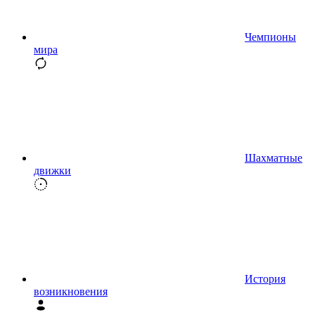
Чемпионы
мира
Шахматные
движки
История
возникновения