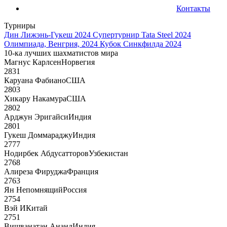
Контакты
Турниры
Дин Лижэнь-Гукеш 2024
Супертурнир Tata Steel 2024
Олимпиада, Венгрия, 2024
Кубок Синкфилда 2024
10-ка лучших шахматистов мира
Магнус Карлсен
Норвегия
2831
Каруана Фабиано
США
2803
Хикару Накамура
США
2802
Арджун Эригайси
Индия
2801
Гукеш Доммараджу
Индия
2777
Нодирбек Абдусатторов
Узбекистан
2768
Алиреза Фируджа
Франция
2763
Ян Непомнящий
Россия
2754
Вэй И
Китай
2751
Вишванатан Ананд
Индия