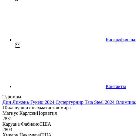
Биография ша
Контакты
Турниры
Дин Лижэнь-Гукеш 2024
Супертурнир Tata Steel 2024
Олимпиад
10-ка лучших шахматистов мира
Магнус Карлсен
Норвегия
2831
Каруана Фабиано
США
2803
Хикару Накамура
США