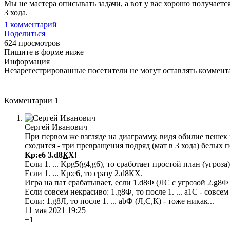
Мы не мастера описывать задачи, а вот у вас хорошо получаетс
3 хода.
1
комментарий
Поделиться
624 просмотров
Пишите в форме ниже
Информация
Незарегестрированные посетители не могут оставлять коммента
Комментарии
1
Сергей Иванович
При первом же взгляде на диаграмму, видя обилие пешек
сходится - три превращения подряд (мат в 3 хода) белых 
Kр:e6 3.d8
К
Х!
Если 1. ... Kрg5(g4,g6), то сработает простой план (угроз
Если 1. ... Кр:е6, то сразу 2.d8КХ.
Игра на пат срабатывает, если 1.d8Ф (ЛС с угрозой 2.g8Ф и
Если совсем некрасиво: 1.g8Ф, то после 1. ... а1С - совсем
Если: 1.g8Л, то после 1. ... аbФ (Л,С,К) - тоже никак...
11 мая 2021 19:25
+1