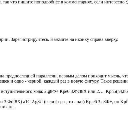
я, так что пишите поподробнее в комментариях, если интересно :
рии. Зарегистрируйтесь. Нажмите на иконку справа вверху.
 на предпоследней параллели, первым делом приходит мысль, чт
пешек и одно - черной, каждый раз в новую фигуру. Такое решени
а) вступительного хода: 2.g8Ф+ Кре6 3.Фcf8Х или 2. ... Kрh5(h4,h
 3.Фdf8Х) a1С 2.g8Л (если ферзь, то - пат) Kр:e6 3.c8Ф+, но Kрf7
 никак...