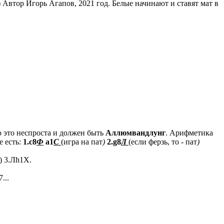
) Автор Игорь Агапов, 2021 год. Белые начинают и ставят мат в
о это неспроста и должен быть
Аллюмвандлунг
. Арифметика
е есть:
1.c8
Ф
a1
С
(игра на пат
)
2.g8
Л
(если ферзь, то - пат
)
6) 3.Лh1Х.
...