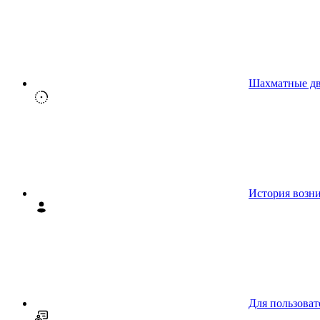
Шахматные д
История возн
Для пользоват