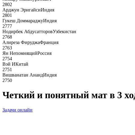
2802
Арджун Эригайси
Индия
2801
Гукеш Доммараджу
Индия
2777
Нодирбек Абдусатторов
Узбекистан
2768
Алиреза Фируджа
Франция
2763
Ян Непомнящий
Россия
2754
Вэй И
Китай
2751
Вишванатан Ананд
Индия
2750
Четкий и понятный мат в 3 хо
Задачи онлайн