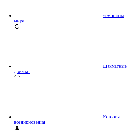
Чемпионы
мира
Шахматные
движки
История
возникновения