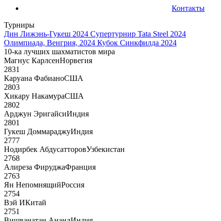
Контакты
Турниры
Дин Лижэнь-Гукеш 2024
Супертурнир Tata Steel 2024
Олимпиада, Венгрия, 2024
Кубок Синкфилда 2024
10-ка лучших шахматистов мира
Магнус Карлсен
Норвегия
2831
Каруана Фабиано
США
2803
Хикару Накамура
США
2802
Арджун Эригайси
Индия
2801
Гукеш Доммараджу
Индия
2777
Нодирбек Абдусатторов
Узбекистан
2768
Алиреза Фируджа
Франция
2763
Ян Непомнящий
Россия
2754
Вэй И
Китай
2751
Вишванатан Ананд
Индия