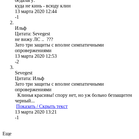
бедалагу:
куда не кинь - всюду клин
13 марта 2020 12:44
-1
Ильф
Цитата: Sevegest
не вижу ЛС .. ???
Зато три защиты с вполне симпатичными
опровержениями
13 марта 2020 12:53
-2
Sevegest
Цитата: Ильф
Зато три защиты с вполне симпатичными
опровержениями
Клинья красивы! спору нет, но уж больно беззащитен
черный...
Показать / Скрыть текст
13 марта 2020 13:21
-1
Еще