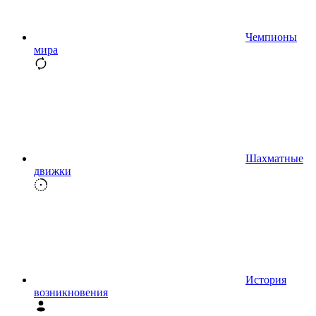
Чемпионы
мира
Шахматные
движки
История
возникновения