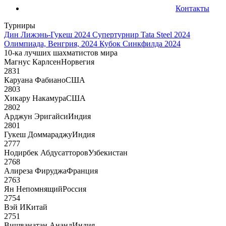
Контакты
Турниры
Дин Лижэнь-Гукеш 2024
Супертурнир Tata Steel 2024
Олимпиада, Венгрия, 2024
Кубок Синкфилда 2024
10-ка лучших шахматистов мира
Магнус Карлсен
Норвегия
2831
Каруана Фабиано
США
2803
Хикару Накамура
США
2802
Арджун Эригайси
Индия
2801
Гукеш Доммараджу
Индия
2777
Нодирбек Абдусатторов
Узбекистан
2768
Алиреза Фируджа
Франция
2763
Ян Непомнящий
Россия
2754
Вэй И
Китай
2751
Вишванатан Ананд
Индия