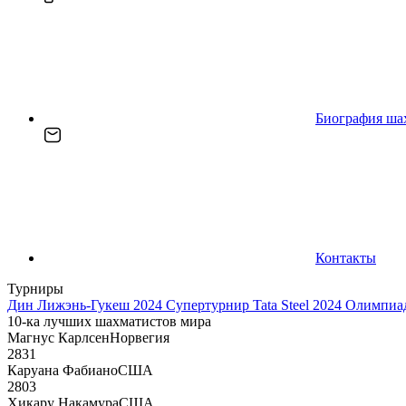
Биография ша
Контакты
Турниры
Дин Лижэнь-Гукеш 2024
Супертурнир Tata Steel 2024
Олимпиад
10-ка лучших шахматистов мира
Магнус Карлсен
Норвегия
2831
Каруана Фабиано
США
2803
Хикару Накамура
США