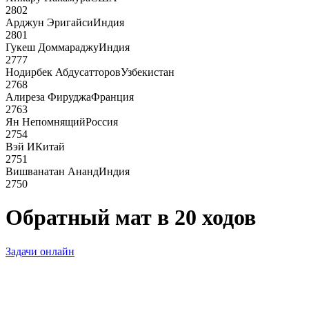
2802
Арджун Эригайси
Индия
2801
Гукеш Доммараджу
Индия
2777
Нодирбек Абдусатторов
Узбекистан
2768
Алиреза Фируджа
Франция
2763
Ян Непомнящий
Россия
2754
Вэй И
Китай
2751
Вишванатан Ананд
Индия
2750
Обратный мат в 20 ходов
Задачи онлайн