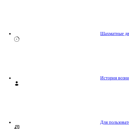
Шахматные д
История возн
Для пользоват