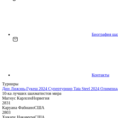
Биография ша
Контакты
Турниры
Дин Лижэнь-Гукеш 2024
Супертурнир Tata Steel 2024
Олимпиад
10-ка лучших шахматистов мира
Магнус Карлсен
Норвегия
2831
Каруана Фабиано
США
2803
Хикару Накамура
США