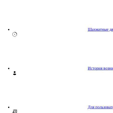
Шахматные д
История возн
Для пользоват