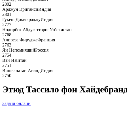
2802
Арджун Эригайси
Индия
2801
Гукеш Доммараджу
Индия
2777
Нодирбек Абдусатторов
Узбекистан
2768
Алиреза Фируджа
Франция
2763
Ян Непомнящий
Россия
2754
Вэй И
Китай
2751
Вишванатан Ананд
Индия
2750
Этюд Тассило фон Хайдебранда
Задачи онлайн