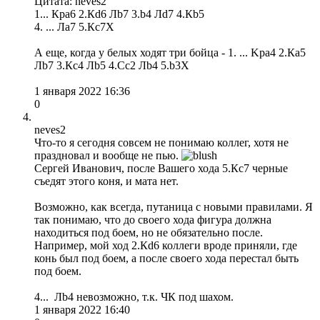
Цитата: neves2
1... Крa6 2.Кd6 Лb7 3.b4 Лd7 4.Кb5
4. ... Лa7 5.Кc7Х
А еще, когда у белых ходят три бойца - 1. ... Kрa4 2.Кa5
Лb7 3.Кc4 Лb5 4.Сc2 Лb4 5.b3Х
1 января 2022 16:36
0
neves2
Что-то я сегодня совсем не понимаю коллег, хотя не
праздновал и вообще не пью.
Сергей Иванович, после Вашего хода 5.Кc7 черные
съедят этого коня, и мата нет.
Возможно, как всегда, путаница с новыми правилами. Я
так понимаю, что до своего хода фигура должна
находиться под боем, но не обязательно после.
Например, мой ход 2.Кd6 коллеги вроде приняли, где
конь был под боем, а после своего хода перестал быть
под боем.
4... Лb4 невозможно, т.к. ЧК под шахом.
1 января 2022 16:40