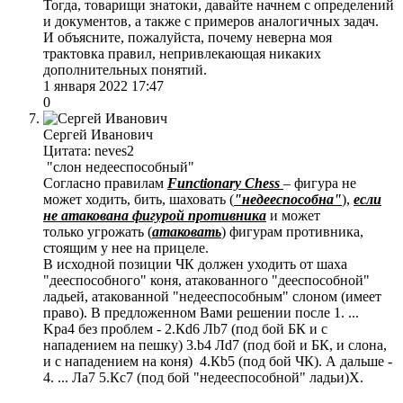
Тогда, товарищи знатоки, давайте начнем с определений
и документов, а также с примеров аналогичных задач.
И объясните, пожалуйста, почему неверна моя
трактовка правил, непривлекающая никаких
дополнительных понятий.
1 января 2022 17:47
0
Сергей Иванович
Цитата: neves2
"слон недееспособный"
Согласно правилам
Functionary Chess
– фигура не
может ходить, бить, шаховать (
"недееспособна"
),
если
не атакована фигурой противника
и может
только угрожать (
атаковать
) фигурам противника,
стоящим у нее на прицеле.
В исходной позиции ЧК должен уходить от шаха
"дееспособного" коня, атакованного "дееспособной"
ладьей, атакованной "недееспособным" слоном (имеет
право). В предложенном Вами решении после 1. ...
Kрa4 без проблем - 2.Кd6 Лb7 (под бой БК и с
нападением на пешку) 3.b4 Лd7 (под бой и БК, и слона,
и с нападением на коня) 4.Кb5 (под бой ЧК). А дальше -
4. ... Лa7 5.Кc7 (под бой "недееспособной" ладьи)Х.