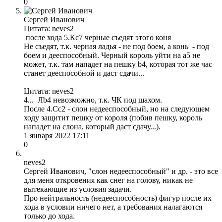
0
Сергей Иванович
Цитата: neves2
после хода 5.Кc7 черные съедят этого коня
Не съедят, т.к. черная ладья - не под боем, а конь - под
боем и дееспособный. Черный король уйти на а5 не
может, т.к. там нападет на пешку b4, которая тот же час
станет дееспособной и даст сдачи...
Цитата: neves2
4... Лb4 невозможно, т.к. ЧК под шахом.
После 4.Сс2 - слон недееспособный, но на следующем
ходу защитит пешку от короля (побив пешку, король
нападет на слона, который даст сдачу...).
1 января 2022 17:11
0
neves2
Сергей Иванович, "слон недееспособный" и др. - это все
для меня откровения как снег на голову, никак не
вытекающие из условия задачи.
Про нейтральность (недееспособность) фигур после их
хода в условии ничего нет, а требования налагаются
только до хода.