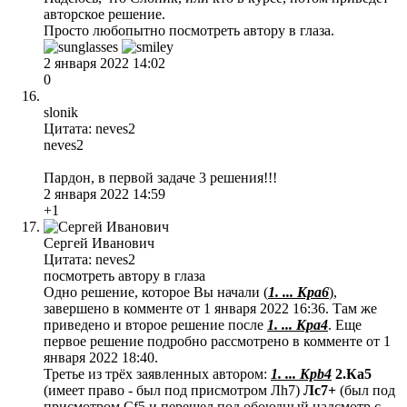
авторское решение.
Просто любопытно посмотреть автору в глаза.
2 января 2022 14:02
0
slonik
Цитата: neves2
neves2
Пардон, в первой задаче 3 решения!!!
2 января 2022 14:59
+1
Сергей Иванович
Цитата: neves2
посмотреть автору в глаза
Одно решение, которое Вы начали (
1. ... Крa6
),
завершено в комменте от 1 января 2022 16:36. Там же
приведено и второе решение после
1. ... Крa4
. Еще
первое решение подробно рассмотрено в комменте от 1
января 2022 18:40.
Третье из трёх заявленных автором:
1. ... Kрb4
2.Кa5
(имеет право - был под присмотром Лh7)
Лc7+
(был под
присмотром Cf5 и перешел под обоюдный надсмотр с