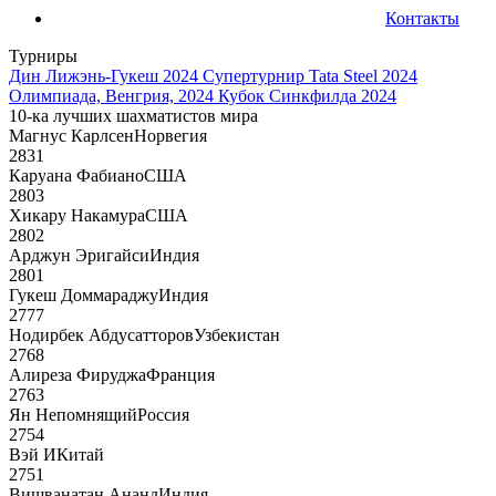
Контакты
Турниры
Дин Лижэнь-Гукеш 2024
Супертурнир Tata Steel 2024
Олимпиада, Венгрия, 2024
Кубок Синкфилда 2024
10-ка лучших шахматистов мира
Магнус Карлсен
Норвегия
2831
Каруана Фабиано
США
2803
Хикару Накамура
США
2802
Арджун Эригайси
Индия
2801
Гукеш Доммараджу
Индия
2777
Нодирбек Абдусатторов
Узбекистан
2768
Алиреза Фируджа
Франция
2763
Ян Непомнящий
Россия
2754
Вэй И
Китай
2751
Вишванатан Ананд
Индия