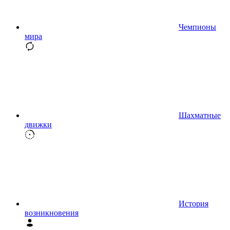
Чемпионы
мира
Шахматные
движки
История
возникновения