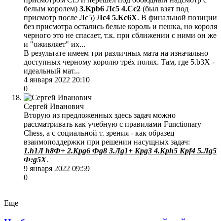
белым королем)
3.Kрb6 Лc5 4.Сc2
(был взят под
присмотр после Лc5)
Лc4 5.Кc6Х
. В финальной позиции
без присмотра остались белые король и пешка, но короля
черного это не спасает, т.к. при сближении с ними он же
и "оживляет" их...
В результате имеем три различных мата на изначально
доступных черному королю трёх полях. Там, где 5.b3Х -
идеальный мат...
4 января 2022 20:10
0
Сергей Иванович
Вторую из предложенных здесь задач можно
рассматривать как учебную с правилами Functionary
Chess, а с социальной т. зрения - как образец
взаимоподдержки при решении насущных задач:
1.h1Л h8Ф+ 2.Kрg6 Фg8 3.Лg1+ Kрg3 4.Kрh5 Kрf4 5.Лg5
Ф:g5Х
.
9 января 2022 09:59
0
Еще