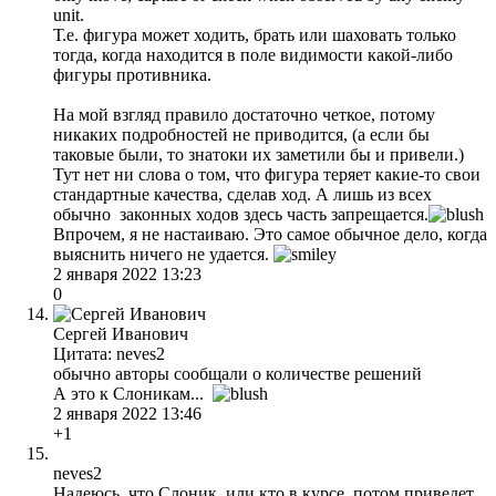
unit.
Т.е. фигура может ходить, брать или шаховать только
тогда, когда находится в поле видимости какой-либо
фигуры противника.
На мой взгляд правило достаточно четкое, потому
никаких подробностей не приводится, (а если бы
таковые были, то знатоки их заметили бы и привели.)
Тут нет ни слова о том, что фигура теряет какие-то свои
стандартные качества, сделав ход. А лишь из всех
обычно законных ходов здесь часть запрещается.
Впрочем, я не настаиваю. Это самое обычное дело, когда
выяснить ничего не удается.
2 января 2022 13:23
0
Сергей Иванович
Цитата: neves2
обычно авторы сообщали о количестве решений
А это к Слоникам...
2 января 2022 13:46
+1
neves2
Надеюсь, что Слоник, или кто в курсе, потом приведет