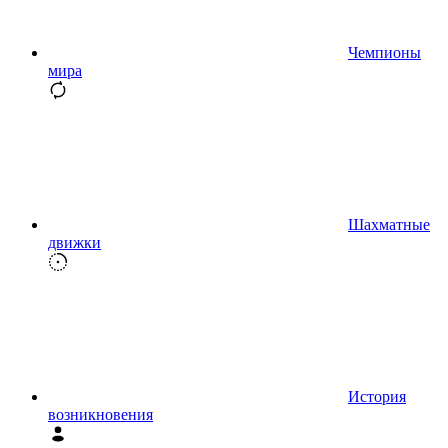
Чемпионы
мира
Шахматные
движки
История
возникновения