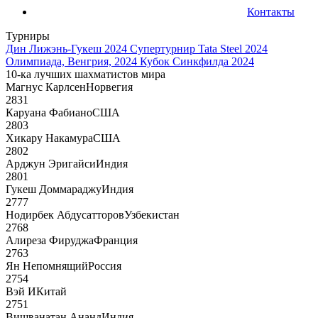
Контакты
Турниры
Дин Лижэнь-Гукеш 2024
Супертурнир Tata Steel 2024
Олимпиада, Венгрия, 2024
Кубок Синкфилда 2024
10-ка лучших шахматистов мира
Магнус Карлсен
Норвегия
2831
Каруана Фабиано
США
2803
Хикару Накамура
США
2802
Арджун Эригайси
Индия
2801
Гукеш Доммараджу
Индия
2777
Нодирбек Абдусатторов
Узбекистан
2768
Алиреза Фируджа
Франция
2763
Ян Непомнящий
Россия
2754
Вэй И
Китай
2751
Вишванатан Ананд
Индия