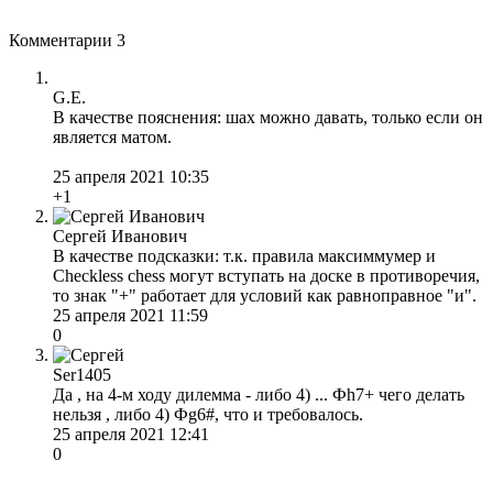
Комментарии
3
G.E.
В качестве пояснения: шах можно давать, только если он
является матом.
25 апреля 2021 10:35
+1
Сергей Иванович
В качестве подсказки: т.к. правила максиммумер и
Checkless chess могут вступать на доске в противоречия,
то знак "+" работает для условий как равноправное "и".
25 апреля 2021 11:59
0
Ser1405
Да , на 4-м ходу дилемма - либо 4) ... Фh7+ чего делать
нельзя , либо 4) Фg6#, что и требовалось.
25 апреля 2021 12:41
0