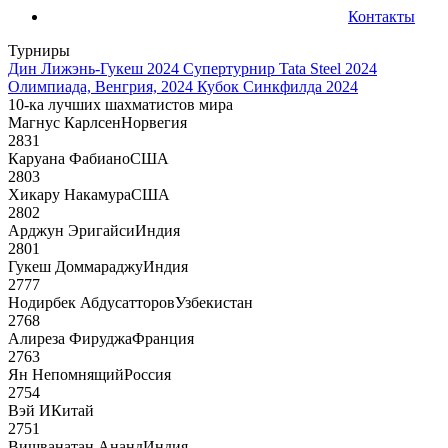
Контакты
Турниры
Дин Лижэнь-Гукеш 2024
Супертурнир Tata Steel 2024
Олимпиада, Венгрия, 2024
Кубок Синкфилда 2024
10-ка лучших шахматистов мира
Магнус Карлсен
Норвегия
2831
Каруана Фабиано
США
2803
Хикару Накамура
США
2802
Арджун Эригайси
Индия
2801
Гукеш Доммараджу
Индия
2777
Нодирбек Абдусатторов
Узбекистан
2768
Алиреза Фируджа
Франция
2763
Ян Непомнящий
Россия
2754
Вэй И
Китай
2751
Вишванатан Ананд
Индия