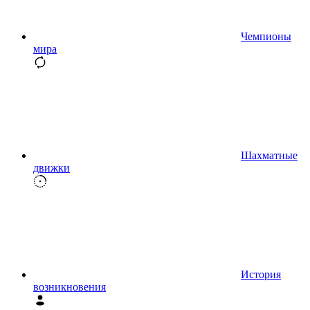
Чемпионы
мира
Шахматные
движки
История
возникновения