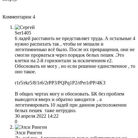
Комментарии
4
Ser1405
6 ладей расставить не представляет труда. А остальные 4
нужно распихать так , чтобы не мешали и
легитимненько всё было. После их превращения, они не
смогли прорваться через порядок белых пешек .Это
клетки на 2-й горизонтали за искличением е2.
Обосновать не могу , но если решение единственное , то
оно такое.
r1r5/rkr5/8/1r6/2rPP3/PQPq1P2/rPrr1rPP/4K3
В общих чертах могу и обосновать. БК без проблем
выводится вверх и обратно заводится , а
легитимировать 10 ладей при данном расположении
белых пешек таже нетрудно.
30 апреля 2022 14:22
0
Элси Ринген