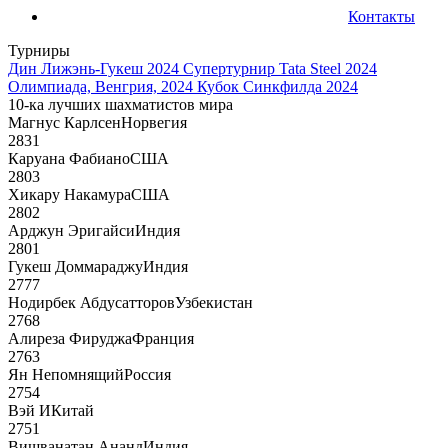
Контакты
Турниры
Дин Лижэнь-Гукеш 2024
Супертурнир Tata Steel 2024
Олимпиада, Венгрия, 2024
Кубок Синкфилда 2024
10-ка лучших шахматистов мира
Магнус Карлсен
Норвегия
2831
Каруана Фабиано
США
2803
Хикару Накамура
США
2802
Арджун Эригайси
Индия
2801
Гукеш Доммараджу
Индия
2777
Нодирбек Абдусатторов
Узбекистан
2768
Алиреза Фируджа
Франция
2763
Ян Непомнящий
Россия
2754
Вэй И
Китай
2751
Вишванатан Ананд
Индия