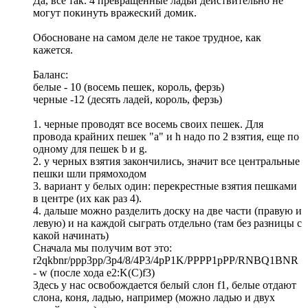
Да, всё так. 4 превращенные ладьи действительно не
могут покинуть вражеский домик.
Обосноване на самом деле не такое трудное, как
кажется.
Баланс:
белые - 10 (восемь пешек, король, ферзь)
черные -12 (десять ладей, король, ферзь)
1. черные проводят все восемь своих пешек. Для
провода крайних пешек "а" и h надо по 2 взятия, еще по
одному для пешек b и g.
2. у черных взятия закончились, значит все центральные
пешки шли прямоходом
3. вариант у белых один: перекрестные взятия пешками
в центре (их как раз 4).
4. дальше можно разделить доску на две части (правую и
левую) и на каждой сыграть отдельно (там без разницы с
какой начинать)
Сначала мы получим вот это:
r2qkbnr/ppp3pp/3p4/8/4P3/4pP1K/PPPP1pPP/RNBQ1BNR
- w (после хода е2:K(C)f3)
Здесь у нас освобождается белый слон f1, белые отдают
слона, коня, ладью, например (можно ладью и двух