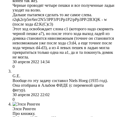
коней так же).
Черные проводят четыре пешки и все полученные ладьи
уходят на волю.
Дальше пытаемся сделать то же самое слева.
r2qk2r/p5rr/6rr/2N5/3PP3/P1Pp1P2/pPp3PP/2B3QK - w
(после хода d2:K(C)c3)
Этот ход освобождает слона с1 (которого надо скормить
черной пешке а7), но после этого хода выход ладей из
домика становится нввозможным (точнее он становится
невозможным уже после хода с3:d4, а еще точнее после
хода черных d4-d3), а из 4 левых пешек в ладью могла
превратиться только одна на а1, да и та покинуть домик
не могла.
30 апреля 2022 14:34
0
G.E.
Вообще-то эту задачу составил Niels Hoeg (1935 год).
Она отобрана в Альбом ФИДЕ (с переменой цвета
фигур).
30 апреля 2022 22:02
0
Элси Ринген
Про книжку.