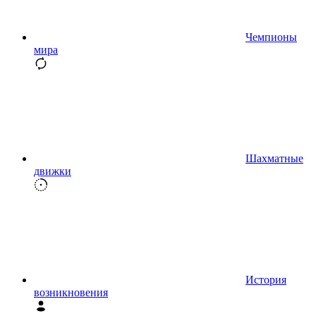
Чемпионы
мира
Шахматные
движки
История
возникновения