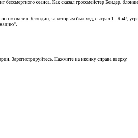
 бессмертного сеанса. Как сказал гроссмейстер Бендер, блонди
н похвалил. Блондин, за которым был ход, сыграл 1...Ra4!, угро
инацию".
рии. Зарегистрируйтесь. Нажмите на иконку справа вверху.