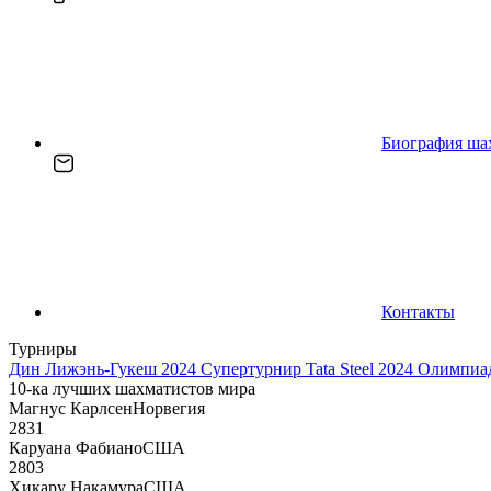
Биография ша
Контакты
Турниры
Дин Лижэнь-Гукеш 2024
Супертурнир Tata Steel 2024
Олимпиад
10-ка лучших шахматистов мира
Магнус Карлсен
Норвегия
2831
Каруана Фабиано
США
2803
Хикару Накамура
США