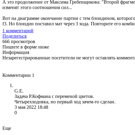
А это продолжение от Максима Гребенщикова: "Второй фрагмент
изменят этого соотношения сил...
Вот на диаграмме окончание партии с тем блондином, которого о
f3. Но блондин поставил мат через 3 хода. Повторите его комб
1
комментарий
Поделиться
666 просмотров
Пишите в форме ниже
Информация
Незарегестрированные посетители не могут оставлять коммента
Комментарии
1
G.E.
Задача Р.Кофмана с переменой цветов.
Четырехходовка, но первый ход зачем-то сделан.
3 мая 2022 18:48
0
Еще