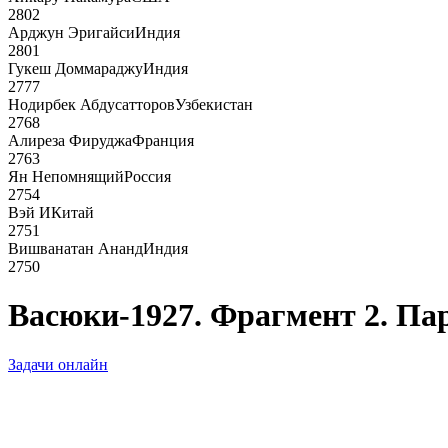
2802
Арджун Эригайси
Индия
2801
Гукеш Доммараджу
Индия
2777
Нодирбек Абдусатторов
Узбекистан
2768
Алиреза Фируджа
Франция
2763
Ян Непомнящий
Россия
2754
Вэй И
Китай
2751
Вишванатан Ананд
Индия
2750
Васюки-1927. Фрагмент 2. Па
Задачи онлайн