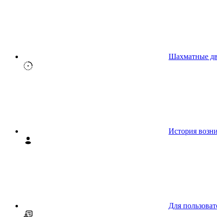
Шахматные д
История возн
Для пользоват