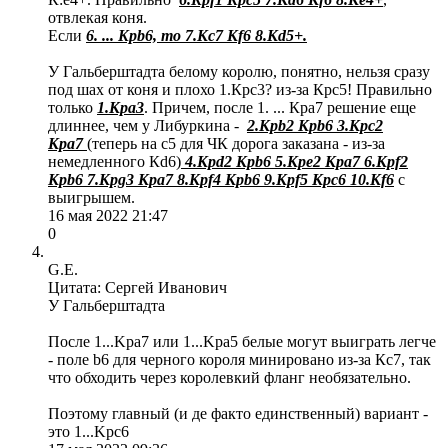
отвлекая коня.
Если
6. ... Kрb6, то 7.Кc7 Кf6 8.Кd5+.
У Гальберштадта белому королю, понятно, нельзя сразу
под шах от коня и плохо 1.Крс3? из-за Крс5! Правильно
только
1.Кра3
. Причем, после 1. ... Крa7 решение еще
длиннее, чем у Либуркина -
2.Крb2 Крb6 3.Крc2
Крa7
(теперь на с5 для ЧК дорога заказана - из-за
немедленного Кd6)
4.Крd2 Крb6 5.Крe2 Крa7 6.Крf2
Крb6 7.Крg3 Крa7 8.Крf4 Крb6 9.Крf5 Крc6 10.Кf6
с
выигрышем.
16 мая 2022 21:47
0
G.E.
Цитата: Сергей Иванович
У Гальберштадта
После 1...Kpa7 или 1...Kpa5 белые могут выиграть легче
- поле b6 для черного короля минировано из-за Кс7, так
что обходить через королевкий фланг необязательно.
Поэтому главный (и де факто единственный) вариант -
это 1...Kpс6