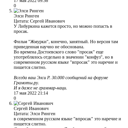
17 мая 2022 09:36
0
Элси Ринген
Цитата: Сергей Иванович
У Либуркина кажется просто, но можно попасть в
просак.
Фильм "Жмурки", конечно, занятный. Но версия там
приведенная научно не обоснована.
Во времена Достоевского слово "просак" еще
употреблялось отдельно в значении "конфуз", но в
современном русском языке "впросак" это наречие и
пишется слитно.
Всегда ваш Элси Р. 30.000 сообщений на форуме
Грамоты.ру.
И я даже не граммар-наци.
17 мая 2022 21:14
0
Сергей Иванович
Цитата: Элси Ринген
в современном русском языке "впросак" это наречие и
пишется слитно.