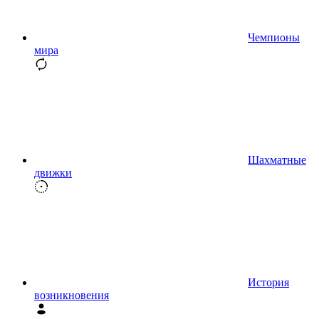
Чемпионы
мира
Шахматные
движки
История
возникновения