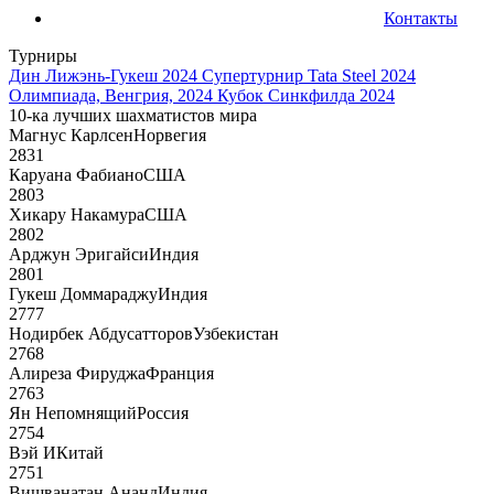
Контакты
Турниры
Дин Лижэнь-Гукеш 2024
Супертурнир Tata Steel 2024
Олимпиада, Венгрия, 2024
Кубок Синкфилда 2024
10-ка лучших шахматистов мира
Магнус Карлсен
Норвегия
2831
Каруана Фабиано
США
2803
Хикару Накамура
США
2802
Арджун Эригайси
Индия
2801
Гукеш Доммараджу
Индия
2777
Нодирбек Абдусатторов
Узбекистан
2768
Алиреза Фируджа
Франция
2763
Ян Непомнящий
Россия
2754
Вэй И
Китай
2751
Вишванатан Ананд
Индия