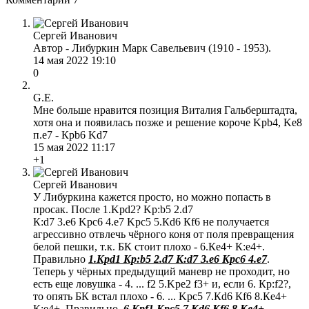
Сергей Иванович
Автор - Либуркин Марк Савельевич (1910 - 1953).
14 мая 2022 19:10
0
G.E.
Мне больше нравится позиция Виталия Гальберштадта,
хотя она и появилась позже и решение короче Kpb4, Ke8
п.е7 - Крb6 Kd7
15 мая 2022 11:17
+1
Сергей Иванович
У Либуркина кажется просто, но можно попасть в
просак. После 1.Kрd2? Kр:b5 2.d7
К:d7 3.e6 Kрc6 4.e7 Kрc5 5.Кd6 Кf6 не получается
агрессивно отвлечь чёрного коня от поля превращения
белой пешки, т.к. БК стоит плохо - 6.Кe4+ К:e4+.
Правильно
1.Kрd1 Kр:b5 2.d7 К:d7 3.e6 Kрc6 4.e7
.
Теперь у чёрных предыдущий маневр не проходит, но
есть еще ловушка - 4. ... f2 5.Kрe2 f3+ и, если 6. Кр:f2?,
то опять БК встал плохо - 6. ... Kрc5 7.Кd6 Кf6 8.Кe4+
К:e4+. Правильно
6.Kрf1 Kрc5 7.Кd6 Кf6 8.Кe4+
,