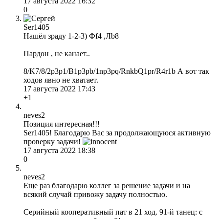
17 августа 2022 16:32
0
Ser1405
Нашёл зраду 1-2-3) Фf4 ,Лb8
Пардон , не канает..
8/K7/8/2p3p1/B1p3pb/1np3pq/RnkbQ1pr/R4r1b А вот так
ходов явно не хватает.
17 августа 2022 17:43
+1
neves2
Позиция интересная!!!
Ser1405! Благодарю Вас за продолжающуюся активную
проверку задачи!
17 августа 2022 18:38
0
neves2
Еще раз благодарю коллег за решение задачи и на
всякий случай привожу задачу полностью.
Серийный кооперативный пат в 21 ход. 91-й танец: с