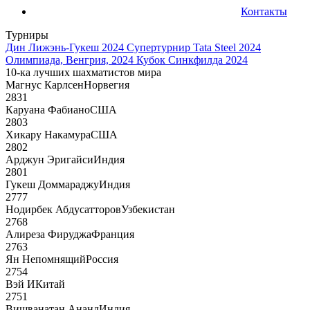
Контакты
Турниры
Дин Лижэнь-Гукеш 2024
Супертурнир Tata Steel 2024
Олимпиада, Венгрия, 2024
Кубок Синкфилда 2024
10-ка лучших шахматистов мира
Магнус Карлсен
Норвегия
2831
Каруана Фабиано
США
2803
Хикару Накамура
США
2802
Арджун Эригайси
Индия
2801
Гукеш Доммараджу
Индия
2777
Нодирбек Абдусатторов
Узбекистан
2768
Алиреза Фируджа
Франция
2763
Ян Непомнящий
Россия
2754
Вэй И
Китай
2751
Вишванатан Ананд
Индия