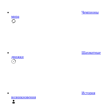
Чемпионы
мира
Шахматные
движки
История
возникновения