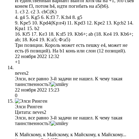
И единственный вариант выйти хотя бы на +1, это съев
конем f3, потом h4, идти погибать на а5(b6).
1. c3 2. c2 3. cbC(K)
4. g4 5. Kg5 6. K:f3 7. K:h4 8. g5
9. Kpe5 10. Kpd4(Kp:e4) 11. Kpd3 12. Kpe2 13. Kp:b2 14.
Kpa1 15. b2
16. Kf5 17. Ke3 18. K:d5 19. Kb6+; ab (18. Ke4 19. Kb6+;
ab; 18. Ke4 19. K:a5; Ф:а5)
Три позиции. Король может есть пешку е4, может не
есть (6 позиций). На b1 конь или слон (12 позиций).
22 ноября 2022 12:32
+1
neves2
Элси, все равно 3-й задачи не нашел. К чему такая
таинственность?
22 ноября 2022 15:23
0
Элси Ринген
Цитата: neves2
Элси, все равно 3-й задачи не нашел. К чему такая
таинственность?
К Майскому, к Майскому, к Майскому, к Майскому...