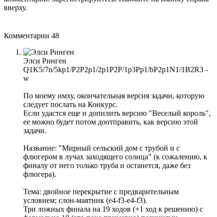
вверху.
Комментарии
48
Элси Ринген
Q1K5/7n/5kp1/P2P2p1/2p1P2P/1p3Pp1/bP2p1N1/1B2R3 -
w
По моему имху, окончательная версия задачи, которую
следует послать на Конкурс.
Если удастся еще и допилить версию "Веселый король",
ее можно будет потом доотправить, как версию этой
задачи.
Название: "Мирный сельский дом с трубой и с
флюгером в лучах заходящего солнца" (к сожалению, к
финалу от него только труба и останется, даже без
флюгера).
Тема: двойное перекрытие с предварительным
условием; слон-маятник (е4-f3-e4-f3).
Три ложных финала на 19 ходов (+1 ход к решению) с