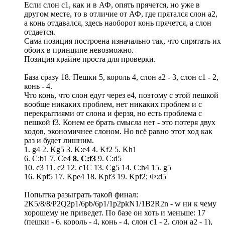
Если слон с1, как и в АФ, опять прячется, но уже в
другом месте, то в отличие от АФ, где прятался слон а2,
а конь отдавался, здесь наоборот конь прячется, а слон
отдается.
Сама позиция построена изначально так, что спрятать их
обоих в принципе невозможно.
Позиция крайне проста для проверки.
База сразу 18. Пешки 5, король 4, слон а2 - 3, слон с1 - 2,
конь - 4.
Что конь, что слон едут через е4, поэтому с этой пешкой
вообще никаких проблем, нет никаких проблем и с
перекрытиями от слона и ферзя, но есть проблема с
пешкой f3. Конем ее брать смысла нет - это потеря двух
ходов, экономичнее слоном. Но всё равно этот ход как
раз и будет лишним.
1. g4 2. Kg5 3. K:e4 4. Kf2 5. Kh1
6. C:b1 7. Ce4
8. C:f3
9. C:d5
10. c3 11. c2 12. c1C 13. Cg5 14. C:h4 15. g5
16. Kpf5 17. Kpe4 18. Kpf3 19. Kpf2; Ф:d5
Попытка разыграть такой финал:
2K5/8/8/P2Q2p1/6pb/6p1/1p2pkN1/1B2R2n - w ни к чему
хорошему не приведет. По базе он хоть и меньше: 17
(пешки - 6, король - 4, конь - 4, слон с1 - 2, слон а2 - 1),