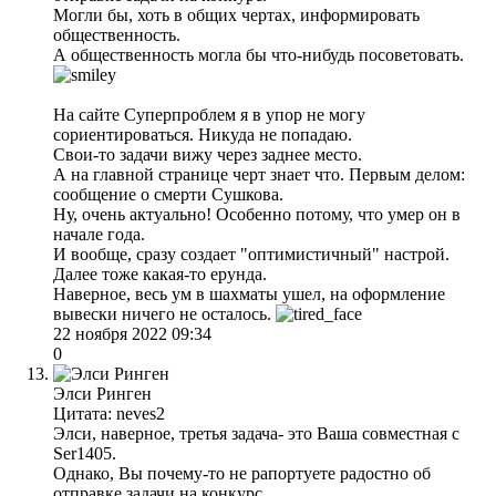
Могли бы, хоть в общих чертах, информировать
общественность.
А общественность могла бы что-нибудь посоветовать.
На сайте Суперпроблем я в упор не могу
сориентироваться. Никуда не попадаю.
Свои-то задачи вижу через заднее место.
А на главной странице черт знает что. Первым делом:
сообщение о смерти Сушкова.
Ну, очень актуально! Особенно потому, что умер он в
начале года.
И вообще, сразу создает "оптимистичный" настрой.
Далее тоже какая-то ерунда.
Наверное, весь ум в шахматы ушел, на оформление
вывески ничего не осталось.
22 ноября 2022 09:34
0
Элси Ринген
Цитата: neves2
Элси, наверное, третья задача- это Ваша совместная с
Ser1405.
Однако, Вы почему-то не рапортуете радостно об
отправке задачи на конкурс.