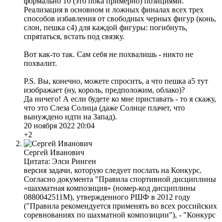
формально 10 (это пока примерно) позициями.
Реализация в основном и ложных финалах всех трех
способов избавления от свободных черных фигур (конь,
слон, пешка с4) для каждой фигуры: погибнуть,
спрятаться, встать под связку.
Вот как-то так. Сам себя не похвалишь - никто не
похвалит.
P.S. Вы, конечно, можете спросить, а что пешка а5 тут
изображает (ну, король, предположим, облако)?
Да ничего! А если будете ко мне приставать - то я скажу,
что это Слеза Солнца (даже Солнце плачет, что
вынуждено идти на Запад).
20 ноября 2022 20:04
+2
Сергей Иванович
Цитата: Элси Ринген
версия задачи, которую следует послать на Конкурс.
Согласно документа "Правила спортивной дисциплины
«шахматная композиция» (номер-код дисциплины
0880042511М), утвержденного РШФ в 2012 году
("Правила рекомендуется применять во всех российских
соревнованиях по шахматной композиции"), - "Конкурс