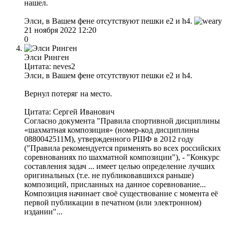
нашел.
Элси, в Вашем фене отсутствуют пешки e2 и h4.
21 ноября 2022 12:20
0
Элси Ринген
Цитата: neves2
Элси, в Вашем фене отсутствуют пешки e2 и h4.
Вернул потеряг на место.
Цитата: Сергей Иванович
Согласно документа "Правила спортивной дисциплины
«шахматная композиция» (номер-код дисциплины
0880042511М), утвержденного РШФ в 2012 году
("Правила рекомендуется применять во всех российских
соревнованиях по шахматной композиции"), - "Конкурс
составления задач ... имеет целью определение лучших
оригинальных (т.е. не публиковавшихся раньше)
композиций, присланных на данное соревнование...
Композиция начинает своё существование с момента её
первой публикации в печатном (или электронном)
издании"...