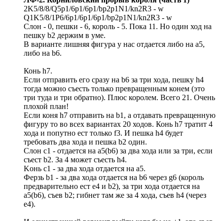
2K5/8/8/Q5p1/6p1/6p1/bp2p1N1/kn2R3 - w
Q1K5/8/1P6/6p1/6p1/6p1/bp2p1N1/kn2R3 - w
Слон - 0, пешки - 6, король - 5. Пока 11. Но один ход на
пешку b2 держим в уме.
В варианте лишняя фигура у нас отдается либо на а5,
либо на b6.
Конь h7.
Если отправить его сразу на b6 за три хода, пешку h4
тогда можно съесть только превращенным конем (это
три туда и три обратно). Плюс королем. Всего 21. Очень
плохой план!
Если коня h7 отправить на b1, а отдавать превращенную
фигуру то во всех вариантах 20 ходов. Конь h7 тратит 4
хода и попутно ест только f3. И пешка h4 будет
требовать два хода и пешка b2 один.
Слон с1 - отдается на а5(b6) за два хода или за три, если
съест b2. За 4 может съесть h4.
Kонь с1 - за два хода отдается на а5.
Ферзь b1 - за два хода отдается на b6 через g6 (король
предварительно ест е4 и b2), за три хода отдается на
а5(b6), съев b2; гибнет там же за 4 хода, съев h4 (через
е4).