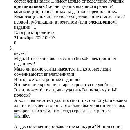
составления задач ... имеет целью определение лучших
оригинальных
(т.е. не публиковавшихся раньше)
композиций, присланных на данное соревнование...
Композиция начинает своё существование с момента её
первой публикации в печатном (или
электронном
)
издании"...
Есть риск пролететь...
21 ноября 2022 09:53
0
neves2
М-да. Интересно, является ли chessok электронным
изданием?
Мало ли какие сайты имеются, на которых люди
обмениваются впечатлениями!
И что, все электронные издания?
Это веление времени, старые средства не удобны.
Элси, может быть, лучше удалить Вашу задачу с 1-й
полосы?
А вот я бы не хотел удалять свои, т.к. они опубликованы
давно, и с моей стороны это было бы мошенничеством,
которое плохо тем, что всегда грозит раскрыться.
А где, собственно, объявление конкурса? Я ничего не