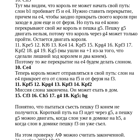
Тут мы видим, что король не может начать свой путь:
слон b1 пробивает f5 и е4. Нужно ставить перекрытие,
причем на е4, чтобы заодно прикрыть своего короля при
заходе в дом еще и от ферзя. Но путь на е4 коню
перекрывают свой же король и пешка g5. Пешку g5
двигать нельзя, потому что король через g4 может только
пройти. Остается двигать короля.
11. Kpe5 12. Kf6 13. Ke4 14. Kpf5 15. Kpg4 16. Kpf3 17.
Kpf2 18. g4 19. Kg5 (мы ушли на +1 из-за того, что
сделали лишний ход королем и два конем).
Поэтому то же перекрытие на е4 будем делать слоном.
10. Се4
Теперь король может отправляться в свой путь: слон на
е4 прикроет его от слона на f5 и от ферзя на f3.
11. Kpf5 12. Kpg4 13. Kpf3 14. Kpf2
Миссия слона закончена. Он может ехать в дом.
15. Сf3 16. Ch5 17. g4 18. Kg5; hg
Понятно, что пытаться съесть пешку f3 конем не
получится. Короткий путь на f3 идет через g5, а пешку
g5 можно двигать, когда слон уже в домике на h5, а
когда слон в домике пешку f3 он уже съел.
На этом проверку АФ можно считать законченной.