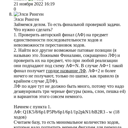
21 ноября 2022 16:19
0
Элси Ринген
Займемся делом. То есть финальной проверкой задачи.
Что нужно сделать?
1. Проверить авторский финал (АФ) на предмет
единственности последовательности ходов и
невозможности перестановок ходов.
2. Найти все другие возможные патовые позиции (я
называю это Ложными Финалами, сокращенно ЛФ) и
проверить их на предмет, что при любой реализации
они подпадают под схему АФ+N. В случае АФ+1 такой
финал получает
гордое название ЛФ
. АФ+2 и более
ничего не получают, только по шапке, как правило (в
крайнем случае ДЛФ).
ЛФ по идее тут не должно быть много, потому что надо
дезавуировать три черные фигуры (конь, слон, пешка е4)
и вариантов этого совсем немного.
Начнем с пункта 1.
АФ: Q1K5/8/6p1/P5Pb/6p1/6p1/1p2pkN1/bB2R3 - w (18
ходов)
Считаем базу, то есть минимальное количество ходов,
которые надо потратить черным фигурам для перехода