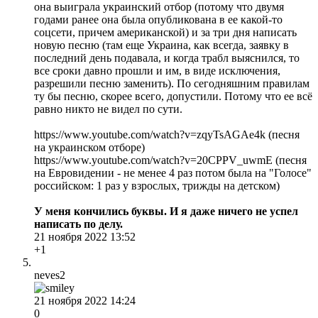
она выиграла украинский отбор (потому что двумя
годами ранее она была опубликована в ее какой-то
соцсети, причем американской) и за три дня написать
новую песню (там еще Украина, как всегда, заявку в
последний день подавала, и когда трабл выяснился, то
все сроки давно прошли и им, в виде исключения,
разрешили песню заменить). По сегодняшним правилам
ту бы песню, скорее всего, допустили. Потому что ее всё
равно никто не видел по сути.
https://www.youtube.com/watch?v=zqyTsAGAe4k (песня
на украинском отборе)
https://www.youtube.com/watch?v=20CPPV_uwmE (песня
на Евровидении - не менее 4 раз потом была на "Голосе"
российском: 1 раз у взрослых, трижды на детском)
У меня кончились буквы. И я даже ничего не успел
написать по делу.
21 ноября 2022 13:52
+1
neves2
21 ноября 2022 14:24
0