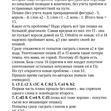
из начальной позиции в конечную, без учета проблем и
устранимых препятствий на пути.
Пешки (без учета ходов превращенной фигуры) - 5;
король - 4; слон а2 - 3; слон с1 - 2; конь - 1. Итого база =
15.
Какие есть проблемы? Надо убрать все три пешки на
большой диагонали. Самая вредная из них это f3 - она
не пускает короля домой на f2. Обойти ее никак: е3 и f4
надежно пробивает конь, g3 уже занято своей же
пешкой.
Сразу откажемся от попыток сыграть слоном а2 в три
хода. Уничтожение пешек d5 и f3 конем такие потери
темпа, что мама, не горюй. Поэтому d5 будем есть
слоном. База стала 16 (причем в нее входит попутное
уничтожение остальных ненужных пешек е4 и f3).
Но тут откроется новая проблема - слон b1.
Пришло время сыграть по-авторски (начало там
очевидно):
1. с3 2. с2 3. с1С 4. C:b2 5. Ca1 6. b2
;
Первая часть плана прошла без помех - мы спрятали
одного слона и освободили второго.
7. С:d5 8. C:e4 9. C:f3
(пока всё тоже хорошо - попутно
съели все мешающие пешки);
Попытка сразу сыграть слоном в дом:
10. Сh5