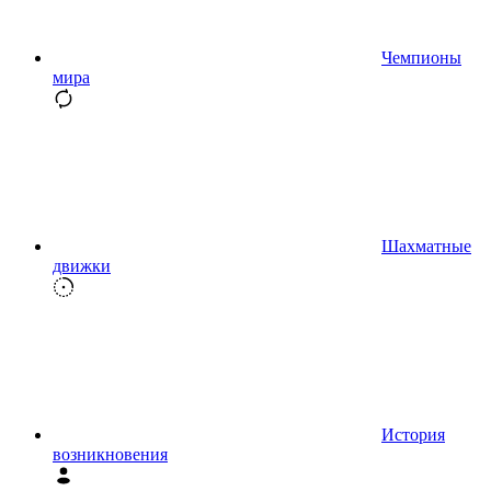
Чемпионы
мира
Шахматные
движки
История
возникновения