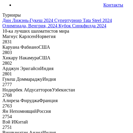
Контакты
Турниры
Дин Лижэнь-Гукеш 2024
Супертурнир Tata Steel 2024
Олимпиада, Венгрия, 2024
Кубок Синкфилда 2024
10-ка лучших шахматистов мира
Магнус Карлсен
Норвегия
2831
Каруана Фабиано
США
2803
Хикару Накамура
США
2802
Арджун Эригайси
Индия
2801
Гукеш Доммараджу
Индия
2777
Нодирбек Абдусатторов
Узбекистан
2768
Алиреза Фируджа
Франция
2763
Ян Непомнящий
Россия
2754
Вэй И
Китай
2751
Вишванатан Ананд
Индия