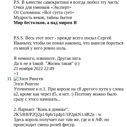
P.S. В качестве самокритики я всегда любил эту часть:
Очки для умников «Эксперт»
От Соломона: «Всё суета сует»
Мудрость веков, тайны бытия
Мир бестолков, а над миром Я
P.S.S. Весь этот пост - прежде всего посыл Сергей
Иванычу, чтобы он понял наконец, что шансов бороться
со мной у него ровно ноль.
Я немного, извините, Другая лига.
Да и не я такой: "Жизнь такая" (с)
21 ноября 2022 22:49
+1
Элси Ринген
Уточнение к п.1. При короле на с8 другого пути у слона
а2, кроме как через d5, и нет. :) Поэтому можно было
сразу с этого начинать...
2. Вариант "Конь в домике".
2K5/8/8/P2Q2p1/6pb/1p4p1/1P2pkN1/4R2n - w
Здесь король получает пат там же, где и в АФ, но
происходит смена ролей фигур.