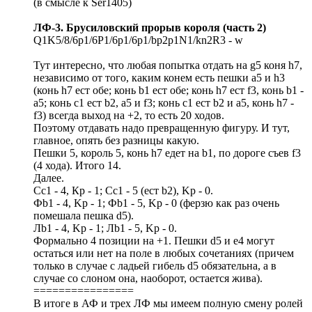
(в смысле к Ser1405)
ЛФ-3. Брусиловский прорыв короля (часть 2)
Q1K5/8/6p1/6P1/6p1/6p1/bp2p1N1/kn2R3 - w
Тут интересно, что любая попытка отдать на g5 коня h7,
независимо от того, каким конем есть пешки а5 и h3
(конь h7 ест обе; конь b1 ест обе; конь h7 ест f3, конь b1 -
a5; конь с1 ест b2, a5 и f3; конь с1 ест b2 и а5, конь h7 -
f3) всегда выход на +2, то есть 20 ходов.
Поэтому отдавать надо превращенную фигуру. И тут,
главное, опять без разницы какую.
Пешки 5, король 5, конь h7 едет на b1, по дороге съев f3
(4 хода). Итого 14.
Далее.
Сс1 - 4, Кр - 1; Сс1 - 5 (ест b2), Kp - 0.
Фb1 - 4, Kp - 1; Фb1 - 5, Kp - 0 (ферзю как раз очень
помешала пешка d5).
Лb1 - 4, Kp - 1; Лb1 - 5, Kp - 0.
Формально 4 позиции на +1. Пешки d5 и е4 могут
остаться или нет на поле в любых сочетаниях (причем
только в случае с ладьей гибель d5 обязательна, а в
случае со слоном она, наоборот, остается жива).
================
В итоге в АФ и трех ЛФ мы имеем полную смену ролей