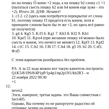
но на пешку f3 коню +2 хода, а на пешку b2 слону с1 +1
(пытаться съесть пешку b2 или h4 конем еще хуже - это
+2). Итого 20. ДЛФ. Незачет!
1. с3 2. с2 (здесь нам потребуется перекрытие от слона
b1, поэтому пешку f3 придется есть конем, хотя в
принципе слоном было бы те же +2, но здесь всё равно
не получится)
3. g4 4. Кg5 5. K:f3 6. Kg1 7. Kh3 8. Kf2 9. Kh1
10. Kpe5 11. Kp:e4 (при желании пешку е4 можно было
съесть и конем, это ничего не меняет) 12. Крf3 13. Kpf2
14. c1C 15. C:b2 16. Cf6 17. C:h4 18. g5 19. b2 20. С:d5;
Ф:d5
C этим вариантом разобрались без проблем.
P.S. А за 22 хода можно вот такую канитель построить:
Q1K5/8/1P6/8/4P1pP/1p4p1/np2p1N1/kb2R3 - w
22 ноября 2022 09:30
+1
neves2
Элси, наверное, третья задача- это Ваша совместная с
Ser1405.
Однако, Вы почему-то не рапортуете радостно об
отправке задачи на конкурс.