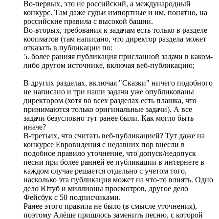
Во-первых, это не российский, а международный
конкурс. Там даже судьи импортные и им, понятно, на
российские правила с высокой башни.
Во-вторых, требования к задачам есть только в разделе
коопматов (там написано, что директор раздела может
отказать в публикации по:
5. более ранняя публикация присланной задачи в каком-
либо другом источнике, включая веб-публикацию;
В других разделах, включая "Сказки" ничего подобного
не написано и три наши задачи уже опубликованы
директором (хотя во всех разделах есть плашка, что
принимаются только оригинальные задачи). А все
задачи безусловно тут ранее были. Как могло быть
иначе?
В-третьих, что считать веб-публикацией? Тут даже на
конкурсе Евровидения с недавних пор внесли в
подобное правило уточнение, что допуск/недопуск
песни при более ранней ее публикации в интернете в
каждом случае решается отдельно с учетом того,
насколько эта публикация может на что-то влиять. Одно
дело Ютуб и миллионы просмотров, другое дело
Фейсбук с 50 подписчиками.
Ранее этого правила не было (в смысле уточнения),
поэтому Алёше пришлось заменить песню, с которой