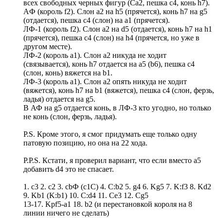
всех свободных черных фигур (Са2, пешка с4, конь h7).
AФ (король f2). Cлон a2 на h5 (прячется), конь h7 на g5
(отдается), пешка с4 (слон) на а1 (прячется).
ЛФ-1 (король f2). Cлон а2 на d5 (отдается), конь h7 на h1
(прячется), пешка с4 (слон) на h4 (прячется, но уже в
другом месте).
ЛФ-2 (король а1). Слон а2 никуда не ходит
(связывается), конь h7 отдается на а5 (b6), пешка с4
(слон, конь) вяжется на b1.
ЛФ-3 (король а1). Слон а2 опять никуда не ходит
(вяжется), конь h7 на b1 (вяжется), пешка с4 (слон, ферзь,
ладья) отдается на g5.
В АФ на g5 отдается конь, в ЛФ-3 кто угодно, но только
не конь (слон, ферзь, ладья).
P.S. Кроме этого, я смог придумать еще только одну
патовую позицию, но она на 22 хода.
P.P.S. Кстати, я проверил вариант, что если вместо а5
добавить d4 это не спасает.
1. с3 2. с2 3. сbФ (с1С) 4. С:b2 5. g4 6. Kg5 7. K:f3 8. Kd2
9. Kb1 (K:b1) 10. C:d4 11. Ce3 12. Cg5
13-17. Kpf5-a1 18. b2 (и перестановкой короля на 8
линии ничего не сделать)