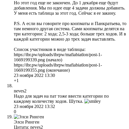
Но этот год еще не закончен. До 1 декабря еще будут
добавления. Мы по идее еще 4 задачи должны добавить.
У меня есть таблица за этот год. Сейчас я ее закину.
P.S. А если вы говорите про коопматы и Панкратьева, то
там немного другая система. Сами коопматы делятся на
три категории: 2 хода; 2,5-3 хода; больше трех ходов. И в
каждой категории можно до трех задач выставлять.
Список участников в виде таблицы:
https://ibr.pw/uploads/ibrpw/mafiabiatlon/post-1-
1669199339.png (начало)
https://ibr.pw/uploads/ibrpw/mafiabiatlon/post-1-
1669199355.png (окончание)
23 ноября 2022 13:30
+1
neves2
Надо для задач на пат тоже ввести категории по
каждому количеству ходов. Шутка.
23 ноября 2022 13:32
0
Элси Ринген
Цитата: neves2