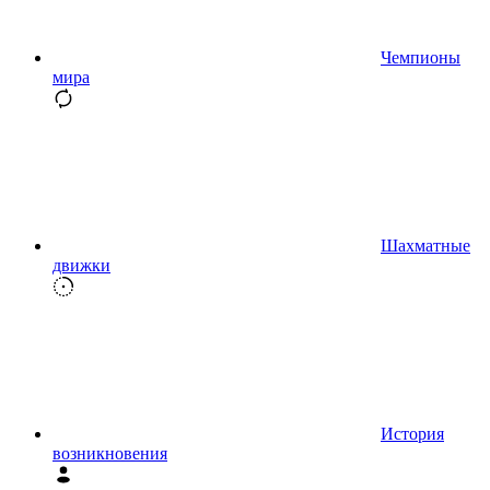
Чемпионы
мира
Шахматные
движки
История
возникновения