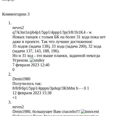
Комментарии
3
neves2
q7/k3nr1n/pb4p1/5pp1/4ppp1/3pr3/8/1b1K4 - w
Новых танцев с голым БК на более 31 хода пока нет
даже в проекте. Так что лучшие достижения:
35 ходов (задача 138), 33 хода (задача 200), 32 хода
(задачи 137, 143, 188, 196).
Но и 31 ход - это выше планки, заданной некогда
Угреном.
7 февраля 2023 12:40
0
Denis1980
Получилось так:
8/8/8/6p1/5pp1/4pppn/3prkqr/3Kbbbn b - - 0 1
12 февраля 2023 15:38
+1
neves2
Denis1980, большущее Вам спасибо!!!