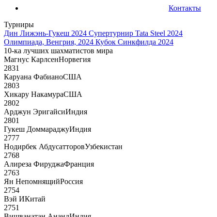
Контакты
Турниры
Дин Лижэнь-Гукеш 2024
Супертурнир Tata Steel 2024
Олимпиада, Венгрия, 2024
Кубок Синкфилда 2024
10-ка лучших шахматистов мира
Магнус Карлсен
Норвегия
2831
Каруана Фабиано
США
2803
Хикару Накамура
США
2802
Арджун Эригайси
Индия
2801
Гукеш Доммараджу
Индия
2777
Нодирбек Абдусатторов
Узбекистан
2768
Алиреза Фируджа
Франция
2763
Ян Непомнящий
Россия
2754
Вэй И
Китай
2751
Вишванатан Ананд
Индия