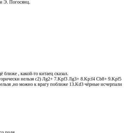
и Э. Погосянц.
ё ближе , какой-то китаец сказал.
егорически нельзя с2) Лg2+ 7.Kрf3 Лg3+ 8.Kр:f4 Сb8+ 9.Kрf5
нельзя ,но можно к врагу поближе 13.Kd3 чёрные исчерпали
го поля.