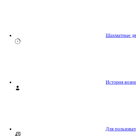
Шахматные д
История возн
Для пользоват