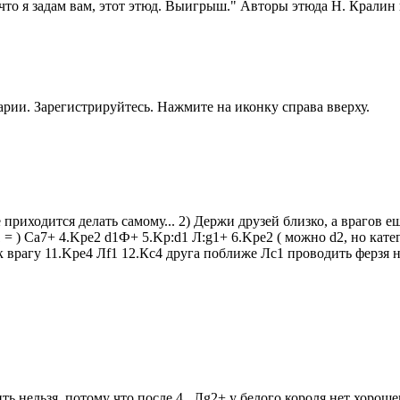
то я задам вам, этот этюд. Выигрыш." Авторы этюда Н. Кралин 
рии. Зарегистрируйтесь. Нажмите на иконку справа вверху.
риходится делать самому... 2) Держи друзей близко, а врагов ещ
g1 = ) Ca7+ 4.Kрe2 d1Ф+ 5.Kр:d1 Л:g1+ 6.Kрe2 ( можно d2, но кат
к врагу 11.Kрe4 Лf1 12.Кc4 друга поближе Лc1 проводить ферзя 
ть нельзя, потому что после 4...Лg2+ у белого короля нет хороше