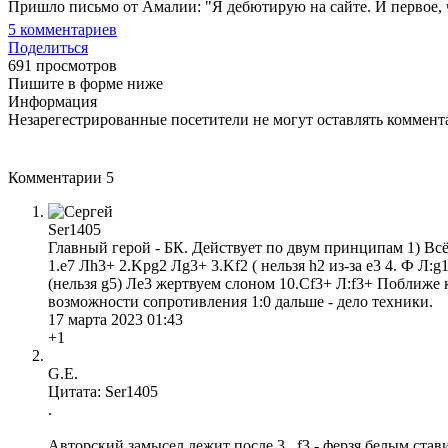
Пришло письмо от Амалии: "Я дебютирую на сайте. И первое, ч
5
комментариев
Поделиться
691 просмотров
Пишите в форме ниже
Информация
Незарегестрированные посетители не могут оставлять коммента
Комментарии
5
Ser1405
Главный герой - БК. Действует по двум принципам 1) Всё п
1.е7 Лh3+ 2.Kрg2 Лg3+ 3.Kf2 ( нельзя h2 из-за е3 4. Ф Л:
(нельзя g5) Лe3 жертвуем слоном 10.Сf3+ Л:f3+ Поближе 
возможности сопротивления 1:0 дальше - дело техники.
17 марта 2023 01:43
+1
G.E.
Цитата: Ser1405
.
Авторский замысел лежит после 3...f3 - ферзя белым стави