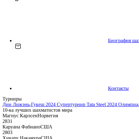
Биография ша
Контакты
Турниры
Дин Лижэнь-Гукеш 2024
Супертурнир Tata Steel 2024
Олимпиад
10-ка лучших шахматистов мира
Магнус Карлсен
Норвегия
2831
Каруана Фабиано
США
2803
Хикару Накамура
США