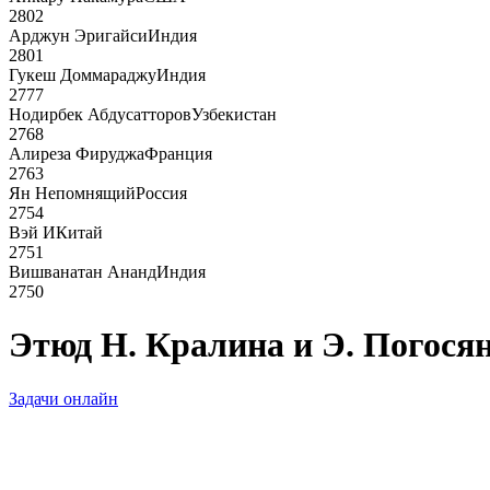
2802
Арджун Эригайси
Индия
2801
Гукеш Доммараджу
Индия
2777
Нодирбек Абдусатторов
Узбекистан
2768
Алиреза Фируджа
Франция
2763
Ян Непомнящий
Россия
2754
Вэй И
Китай
2751
Вишванатан Ананд
Индия
2750
Этюд Н. Кралина и Э. Погос
Задачи онлайн