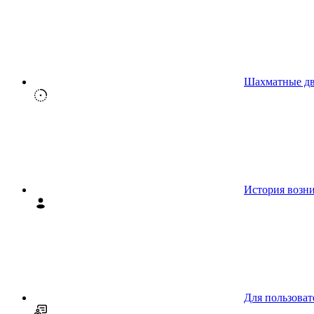
Шахматные д
История возн
Для пользоват