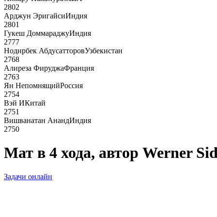
2802
Арджун Эригайси
Индия
2801
Гукеш Доммараджу
Индия
2777
Нодирбек Абдусатторов
Узбекистан
2768
Алиреза Фируджа
Франция
2763
Ян Непомнящий
Россия
2754
Вэй И
Китай
2751
Вишванатан Ананд
Индия
2750
Мат в 4 хода, автор Werner Sid
Задачи онлайн