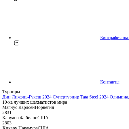
Биография ша
Контакты
Турниры
Дин Лижэнь-Гукеш 2024
Супертурнир Tata Steel 2024
Олимпиад
10-ка лучших шахматистов мира
Магнус Карлсен
Норвегия
2831
Каруана Фабиано
США
2803
Хикару Накамура
США