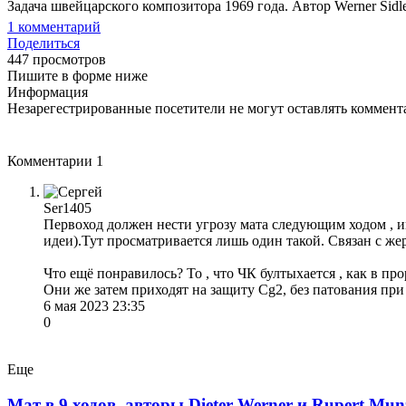
Задача швейцарского композитора 1969 года. Автор Werner Sidle
1
комментарий
Поделиться
447 просмотров
Пишите в форме ниже
Информация
Незарегестрированные посетители не могут оставлять коммента
Комментарии
1
Ser1405
Первоход должен нести угрозу мата следующим ходом , и
идеи).Тут просматривается лишь один такой. Связан с же
Что ещё понравилось? То , что ЧК бултыхается , как в 
Они же затем приходят на защиту Сg2, без патования при
6 мая 2023 23:35
0
Еще
Мат в 9 ходов, авторы Dieter Werner и Rupert Mun