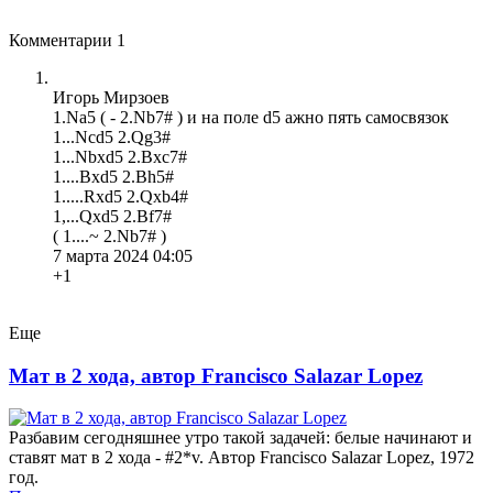
Комментарии
1
Игорь Мирзоев
1.Na5 ( - 2.Nb7# ) и на поле d5 aжно пять самосвязок
1...Ncd5 2.Qg3#
1...Nbxd5 2.Bxc7#
1....Bxd5 2.Bh5#
1.....Rxd5 2.Qxb4#
1,...Qxd5 2.Bf7#
( 1....~ 2.Nb7# )
7 марта 2024 04:05
+1
Еще
Мат в 2 хода, автор Francisco Salazar Lopez
Разбавим сегодняшнее утро такой задачей: белые начинают и
ставят мат в 2 хода - #2*v. Автор Francisco Salazar Lopez, 1972
год.