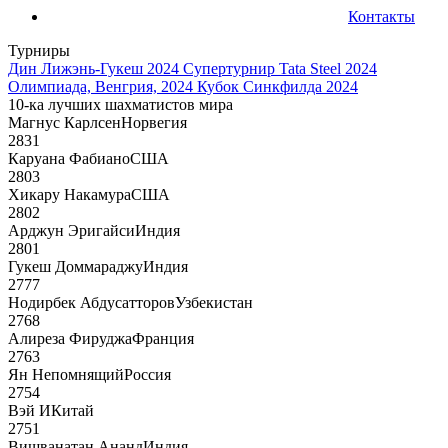
Контакты
Турниры
Дин Лижэнь-Гукеш 2024
Супертурнир Tata Steel 2024
Олимпиада, Венгрия, 2024
Кубок Синкфилда 2024
10-ка лучших шахматистов мира
Магнус Карлсен
Норвегия
2831
Каруана Фабиано
США
2803
Хикару Накамура
США
2802
Арджун Эригайси
Индия
2801
Гукеш Доммараджу
Индия
2777
Нодирбек Абдусатторов
Узбекистан
2768
Алиреза Фируджа
Франция
2763
Ян Непомнящий
Россия
2754
Вэй И
Китай
2751
Вишванатан Ананд
Индия