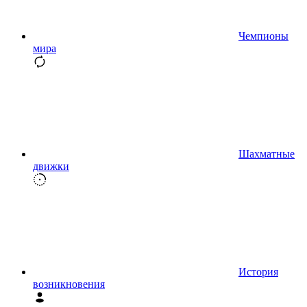
Чемпионы
мира
Шахматные
движки
История
возникновения