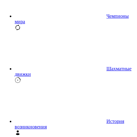
Чемпионы
мира
Шахматные
движки
История
возникновения