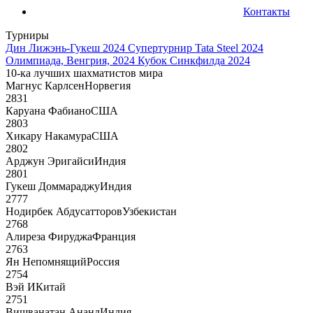
Контакты
Турниры
Дин Лижэнь-Гукеш 2024
Супертурнир Tata Steel 2024
Олимпиада, Венгрия, 2024
Кубок Синкфилда 2024
10-ка лучших шахматистов мира
Магнус Карлсен
Норвегия
2831
Каруана Фабиано
США
2803
Хикару Накамура
США
2802
Арджун Эригайси
Индия
2801
Гукеш Доммараджу
Индия
2777
Нодирбек Абдусатторов
Узбекистан
2768
Алиреза Фируджа
Франция
2763
Ян Непомнящий
Россия
2754
Вэй И
Китай
2751
Вишванатан Ананд
Индия