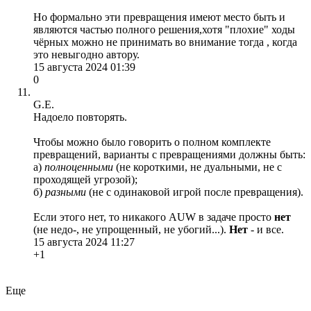
Но формально эти превращения имеют место быть и
являются частью полного решения,хотя "плохие" ходы
чёрных можно не принимать во внимание тогда , когда
это невыгодно автору.
15 августа 2024 01:39
0
G.E.
Надоело повторять.
Чтобы можно было говорить о полном комплекте
превращений, варианты с превращениями должны быть:
а)
полноценными
(не короткими, не дуальными, не с
проходящей угрозой);
б)
разными
(не с одинаковой игрой после превращения).
Если этого нет, то никакого AUW в задаче просто
нет
(не недо-, не упрощенный, не убогий...).
Нет
- и все.
15 августа 2024 11:27
+1
Еще