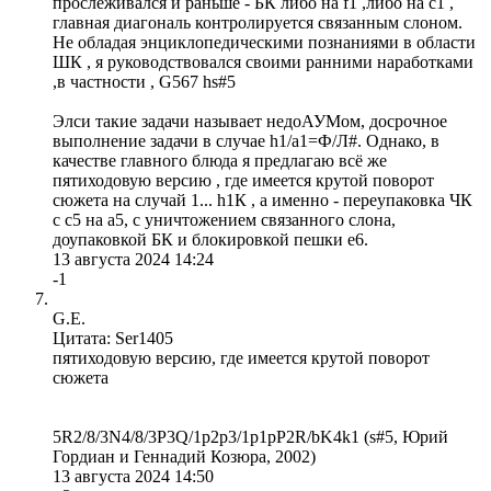
прослеживался и раньше - БК либо на f1 ,либо на с1 ,
главная диагональ контролируется связанным слоном.
Не обладая энциклопедическими познаниями в области
ШК , я руководствовался своими ранними наработками
,в частности , G567 hs#5
Элси такие задачи называет недоАУМом, досрочное
выполнение задачи в случае h1/a1=Ф/Л#. Однако, в
качестве главного блюда я предлагаю всё же
пятиходовую версию , где имеется крутой поворот
сюжета на случай 1... h1К , а именно - переупаковка ЧК
с с5 на а5, с уничтожением связанного слона,
доупаковкой БК и блокировкой пешки е6.
13 августа 2024 14:24
-1
G.E.
Цитата: Ser1405
пятиходовую версию, где имеется крутой поворот
сюжета
5R2/8/3N4/8/3P3Q/1p2p3/1p1pP2R/bK4k1 (s#5, Юрий
Гордиан и Геннадий Козюра, 2002)
13 августа 2024 14:50