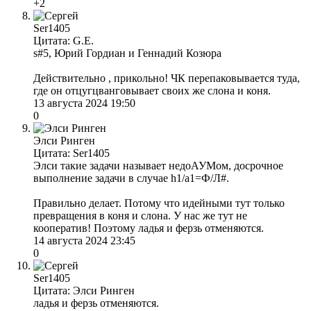
+2
Ser1405
Цитата: G.E.
s#5, Юрий Гордиан и Геннадий Козюра
Действительно , прикольно! ЧК перепаковывается туда,
где он отцугцванговывает своих же слона и коня.
13 августа 2024 19:50
0
Элси Ринген
Цитата: Ser1405
Элси такие задачи называет недоАУМом, досрочное
выполнение задачи в случае h1/a1=Ф/Л#.
Правильно делает. Потому что идейными тут только
превращения в коня и слона. У нас же тут не
кооператив! Поэтому ладья и ферзь отменяются.
14 августа 2024 23:45
0
Ser1405
Цитата: Элси Ринген
ладья и ферзь отменяются.