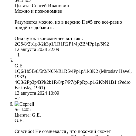
Ser1405
Цитата: Сергей Иванович
Можно и поэкономнее
Разумеется можно, но в версию II s#5 его всё-равно
придётся добавить.
Она чуток экономичнее вот так :
2Q5/8/2b1p3/2k3p1/1R1R2P1/4p2B/4Pp1p/5K2
12 августа 2024 22:09
+1
G.E.
1Q6/1b5B/8/5r2/N6N/R1R5/4Pp1p/1k3K2 (Miroslav Havel,
1933)
4Q3/2Pp3p/BPk2b1R/8/p7/P7/pPpRp1p1/2KbN1B1 (Pedro
Fastosky, 1961)
13 августа 2024 10:09
+2
Ser1405
Цитата: G.E.
G.E.
Спасибо! Не сомневался , что похожий сюжет