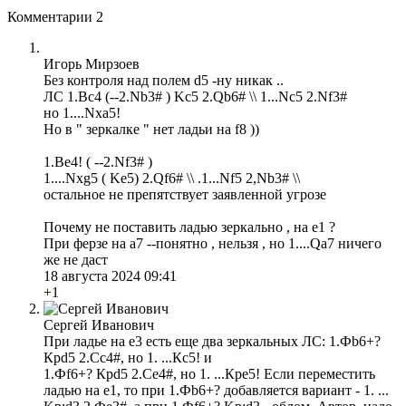
Комментарии
2
Игорь Мирзоев
Без контроля над полем d5 -ну никак ..
ЛС 1.Bc4 (--2.Nb3# ) Kc5 2.Qb6# \\ 1...Nc5 2.Nf3#
но 1....Nxa5!
Но в " зеркалке " нет ладьи на f8 ))
1.Be4! ( --2.Nf3# )
1....Nxg5 ( Ke5) 2.Qf6# \\ .1...Nf5 2,Nb3# \\
остальное не препятствует заявленной угрозе
Почему не поставить ладью зеркально , на e1 ?
При ферзе на a7 --понятно , нельзя , но 1....Qa7 ничего
же не даст
18 августа 2024 09:41
+1
Сергей Иванович
При ладье на е3 есть еще два зеркальных ЛС: 1.Фb6+?
Крd5 2.Сc4#, но 1. ...Кc5! и
1.Фf6+? Крd5 2.Сe4#, но 1. ...Крe5! Если переместить
ладью на е1, то при 1.Фb6+? добавляется вариант - 1. ...