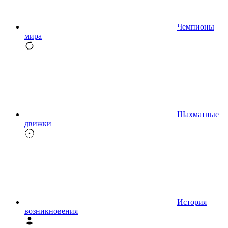
Чемпионы
мира
Шахматные
движки
История
возникновения