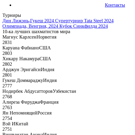
Контакты
Турниры
Дин Лижэнь-Гукеш 2024
Супертурнир Tata Steel 2024
Олимпиада, Венгрия, 2024
Кубок Синкфилда 2024
10-ка лучших шахматистов мира
Магнус Карлсен
Норвегия
2831
Каруана Фабиано
США
2803
Хикару Накамура
США
2802
Арджун Эригайси
Индия
2801
Гукеш Доммараджу
Индия
2777
Нодирбек Абдусатторов
Узбекистан
2768
Алиреза Фируджа
Франция
2763
Ян Непомнящий
Россия
2754
Вэй И
Китай
2751
Вишванатан Ананд
Индия