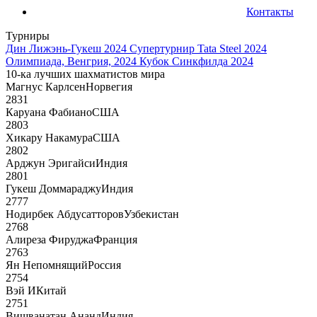
Контакты
Турниры
Дин Лижэнь-Гукеш 2024
Супертурнир Tata Steel 2024
Олимпиада, Венгрия, 2024
Кубок Синкфилда 2024
10-ка лучших шахматистов мира
Магнус Карлсен
Норвегия
2831
Каруана Фабиано
США
2803
Хикару Накамура
США
2802
Арджун Эригайси
Индия
2801
Гукеш Доммараджу
Индия
2777
Нодирбек Абдусатторов
Узбекистан
2768
Алиреза Фируджа
Франция
2763
Ян Непомнящий
Россия
2754
Вэй И
Китай
2751
Вишванатан Ананд
Индия