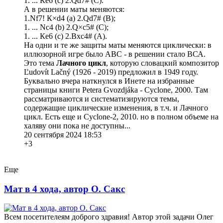
1. ... Кe6 (с) 2.Qd7# (С).
А в решении маты меняются:
1.Nf7! К×d4 (a) 2.Qd7# (B);
1. ... Nc4 (b) 2.Q×c5# (С);
1. ... Кe6 (с) 2.Bхc4# (А).
На одни и те же защиты маты меняются циклически: в
иллюзорной игре было АBС - в решении стало BСА.
Это тема
Лачного цикл
, которую словацкий композитор
Ľudovít Lačný (1926 - 2019) предложил в 1949 году.
Буквально вчера наткнулся в Инете на избранные
страницы книги Peterа Gvozdjákа - Cyclone, 2000. Там
рассматриваются и систематизируются темы,
содержащие циклические изменения, в т.ч. и Лачного
цикл. Есть еще и Cyclone-2, 2010. но в полном объеме на
халяву они пока не доступны...
20 сентября 2024 18:53
+3
Еще
Мат в 4 хода, автор О. Сакс
Всем посетителеям доброго здравия! Автор этой задачи Олег