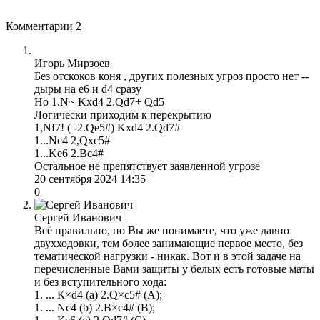
Комментарии
2
Игорь Мирзоев
Без отскоков коня , других полезных угроз просто нет --
дыры на e6 и d4 сразу
Но 1.N~ Kxd4 2.Qd7+ Qd5
Логически приходим к перекрытию
1,Nf7! ( -2.Qe5#) Kxd4 2.Qd7#
1...Nc4 2,Qxc5#
1...Ke6 2.Bc4#
Остальное не препятствует заявленной угрозе
20 сентября 2024 14:35
0
Сергей Иванович
Всё правильно, но Вы же понимаете, что уже давно
двухходовки, тем более занимающие первое место, без
тематической нагрузки - никак. Вот и в этой задаче на
перечисленные Вами защиты у белых есть готовые маты
и без вступительного хода:
1. ... К×d4 (a) 2.Q×c5# (A);
1. ... Nc4 (b) 2.B×c4# (B);