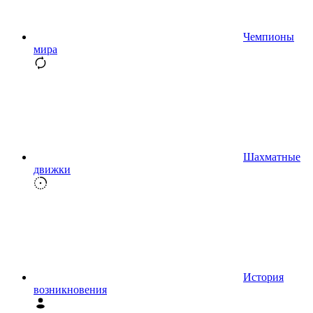
Чемпионы
мира
Шахматные
движки
История
возникновения