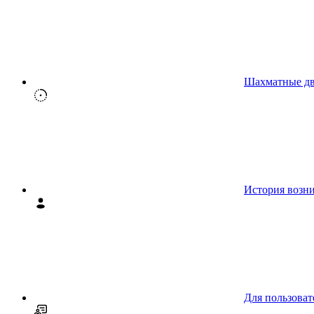
Шахматные д
История возн
Для пользоват