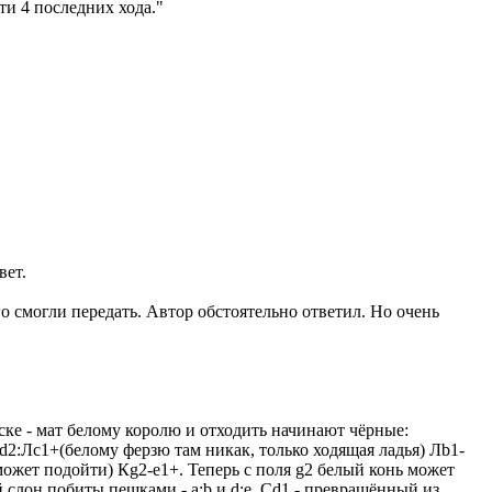
ти 4 последних хода."
вет.
о смогли передать. Автор обстоятельно ответил. Но очень
ске - мат белому королю и отходить начинают чёрные:
Фd2:Лc1+(белому ферзю там никак, только ходящая ладья) Лb1-
может подойти) Кg2-e1+. Теперь с поля g2 белый конь может
й слон побиты пешками - а:b и d:e. Сd1 - превращённый из