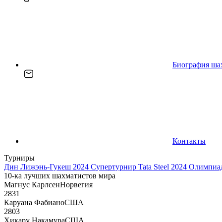
Биография ша
Контакты
Турниры
Дин Лижэнь-Гукеш 2024
Супертурнир Tata Steel 2024
Олимпиад
10-ка лучших шахматистов мира
Магнус Карлсен
Норвегия
2831
Каруана Фабиано
США
2803
Хикару Накамура
США