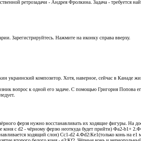
твенной ретрозадачи - Андрея Фролкина. Задача - требуется най
рии. Зарегистрируйтесь. Нажмите на иконку справа вверху.
н украинский композитор. Хотя, наверное, сейчас в Канаде жи
возник вопрос к одной его задаче. С помощью Григория Попова ег
ледует.
чёрного ферзя нужно восстанавливать их ходящие фигуры. На до
не коня с d2 - чёрному ферзю неоткуда будет прийти) Фа2-b1+ 2.
анавливается ходящий слон) Сc1-d2 4.Фd2:Кe1(только конь на е1 
взятие второго белого коня - е3:Кf2. Чёрные конь и чернопольны