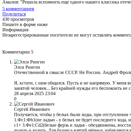
Амалия: "Решила вспомнить еще одного нашего классика отечес
5
комментариев
Поделиться
430 просмотров
Пишите в форме ниже
Информация
Незарегестрированные посетители не могут оставлять коммента
Комментарии
5
Элси Ринген
Отечественной в смысле СССР. Не России. Андрей Фролки
Я, кстати, с ним общался. Пусть и не напрямую. У меня 
занятой человек... Без крайней нужды его беспокоить не с
28 апреля 2025 23:04
0
Сергей Иванович
Получается, чтобы у белых были ходы, при отступлении 
1.Фс1:Фb1(не ладью - у белых не будет последнего хода, 
c1+ 3.Фe1:Сd2(белые ферзь и ладья - обездвижены, восст
ходить и ходить. Для баланса взятий чёрных добавляется 