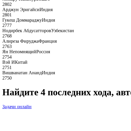
2802
Арджун Эригайси
Индия
2801
Гукеш Доммараджу
Индия
2777
Нодирбек Абдусатторов
Узбекистан
2768
Алиреза Фируджа
Франция
2763
Ян Непомнящий
Россия
2754
Вэй И
Китай
2751
Вишванатан Ананд
Индия
2750
Найдите 4 последних хода, ав
Задачи онлайн