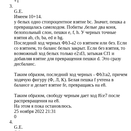
+1
G.E.
Имеем 10+14.
у белых одно стопроцентное взятие bc. Значит, пешка a
превращалась самоходом. Побиты ,белые два коня,
белопольный слон, пешки e, f, h. У черных точные
взятия ab, cb, ba, ed и hg.
Последний ход черных Фb3-a2 со взятием или без. Если
со взятием, то баланс белых закрыт. Если без взятия, то
возможный ход белых только е2:d3, затыкая Сf1 и
добавляя взятие для превращения пешки d. Это сразу
дисбаланс.
Таким образом, последний ход черных - Фb3:a2, причем
ходячую фигуру (Ф, Л, К). Белая пешка f учтена в
балансе и делает взятие fe, превращаясь на e8.
Таким образом, свободу черным дает ход f6:e7 после
распревращения на e8.
На этом я пока остановлюсь.
25 ноября 2022 21:31
0
G.E.