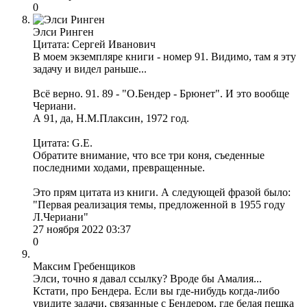
0
Элси Ринген
Цитата: Сергей Иванович
В моем экземпляре книги - номер 91. Видимо, там я эту
задачу и видел раньше...
Всё верно. 91. 89 - "О.Бендер - Брюнет". И это вообще
Чериани.
А 91, да, Н.М.Плаксин, 1972 год.
Цитата: G.E.
Обратите внимание, что все три коня, съеденные
последними ходами, превращенные.
Это прям цитата из книги. А следующей фразой было:
"Первая реализация темы, предложенной в 1955 году
Л.Чериани"
27 ноября 2022 03:37
0
Максим Гребенщиков
Элси, точно я давал ссылку? Вроде бы Амалия...
Кстати, про Бендера. Если вы где-нибудь когда-либо
увидите задачи, связанные с Бендером, где белая пешка