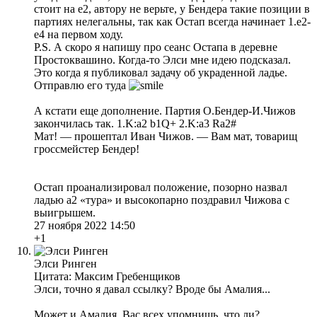
стоит на е2, автору не верьте, у Бендера такие позиции в
партиях нелегальны, так как Остап всегда начинает 1.е2-
е4 на первом ходу.
P.S. А скоро я напишу про сеанс Остапа в деревне
Простоквашино. Когда-то Элси мне идею подсказал.
Это когда я публиковал задачу об украденной ладье.
Отправлю его туда
А кстати еще дополнение. Партия О.Бендер-И.Чижов
закончилась так. 1.K:a2 b1Q+ 2.K:a3 Ra2#
Мат! — прошептал Иван Чижов. — Вам мат, товарищ
гроссмейстер Бендер!
Остап проанализировал положение, позорно назвал
ладью а2 «тура» и высокопарно поздравил Чижова с
выигрышем.
27 ноября 2022 14:50
+1
Элси Ринген
Цитата: Максим Гребенщиков
Элси, точно я давал ссылку? Вроде бы Амалия...
Может и Амалия. Вас всех упомнишь, что ли?