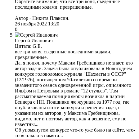
Обратите внимание, что все три коня, съеденные
последними ходами, превращенные.
Автор - Никита Плаксин.
26 ноября 2022 13:20
0
Сергей Иванович
Цитата: G.E.
все три коня, съеденные последними ходами,
превращенные.
Да, я понял, почему Максим Гребенщиков не знает. кто
автор задачи. Задача была опубликована в Новогоднем
конкурсе головоломок журнала "Шахматы в СССР"
(12/1976), посвященном 50-тилетию со времени
знаменитого сеанса одновременной игры, описанного
Ильфом и Петровым в романе "12 стульев". Там
рассматриваемая позиция якобы возникла в партии
Бендера с НН. Подшивки же журнала за 1977 год, где
опубликованы итоги конкурса и решения задач, с
указанием их авторов, у Максима Гребенщикова,
видимо, нет и поэтому автор, как и решение, ему не
известны...
Об упомянутом конкурсе что-то уже было на сайте, что-
то всплыло в памяти...