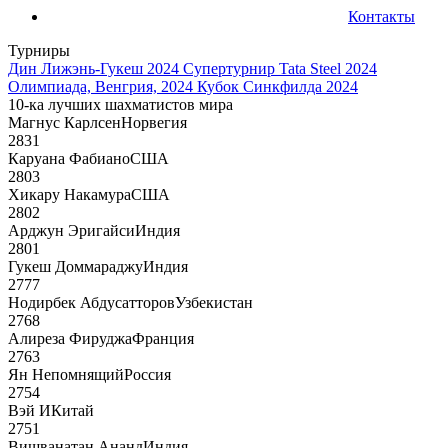
Контакты
Турниры
Дин Лижэнь-Гукеш 2024
Супертурнир Tata Steel 2024
Олимпиада, Венгрия, 2024
Кубок Синкфилда 2024
10-ка лучших шахматистов мира
Магнус Карлсен
Норвегия
2831
Каруана Фабиано
США
2803
Хикару Накамура
США
2802
Арджун Эригайси
Индия
2801
Гукеш Доммараджу
Индия
2777
Нодирбек Абдусатторов
Узбекистан
2768
Алиреза Фируджа
Франция
2763
Ян Непомнящий
Россия
2754
Вэй И
Китай
2751
Вишванатан Ананд
Индия