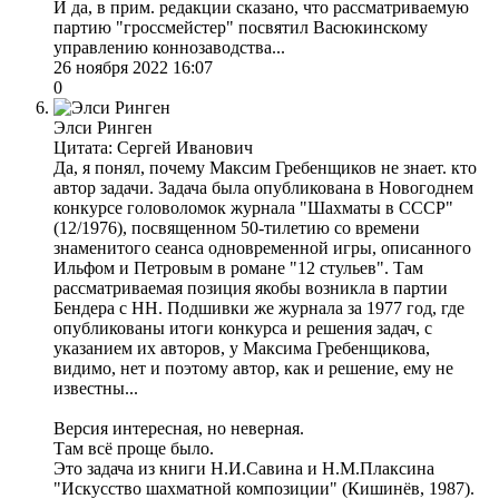
И да, в прим. редакции сказано, что рассматриваемую
партию "гроссмейстер" посвятил Васюкинскому
управлению коннозаводства...
26 ноября 2022 16:07
0
Элси Ринген
Цитата: Сергей Иванович
Да, я понял, почему Максим Гребенщиков не знает. кто
автор задачи. Задача была опубликована в Новогоднем
конкурсе головоломок журнала "Шахматы в СССР"
(12/1976), посвященном 50-тилетию со времени
знаменитого сеанса одновременной игры, описанного
Ильфом и Петровым в романе "12 стульев". Там
рассматриваемая позиция якобы возникла в партии
Бендера с НН. Подшивки же журнала за 1977 год, где
опубликованы итоги конкурса и решения задач, с
указанием их авторов, у Максима Гребенщикова,
видимо, нет и поэтому автор, как и решение, ему не
известны...
Версия интересная, но неверная.
Там всё проще было.
Это задача из книги Н.И.Савина и Н.М.Плаксина
"Искусство шахматной композиции" (Кишинёв, 1987).