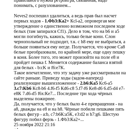
правильного нужна ретроигра, связанная, надо
понимать, с разузлованием...
Neves2 поспешил удалиться, а ведь прав был насчет
первых ходов -
1.Фb3:Кa2+
Кcl-a2, опровергая мое
утверждение о единственно возможном последнем ходе
белых (там запирался Сf1). Дело в том, что на b6 и а5
могли погибнуть, кажись, только белые кони. Слон
чернопольный не подходит, т.к. с h8 ему не выбраться, а
больше появиться ему негде. Получается, что кроме Са8
белые преобразовали, по крайней мере, еще одну пешку
в коня. Более того, это может произойти на поле е8 и
пройдет пешка f. Меняется содержание баланса взятий
для белых - b:cK и f6:e7K.
Такое впечатление, что эту задачу уже рассматривали на
сайте раньше. Приведу ходы (задом-наперед)
реализующие вышеизложенное -
2.b6:Кa5
Кc6-a5
3.c7:Кb6
Кc8-b6 4.f6-f5 Кd6-c8 5.f7-f6 Кe8-d6 6.d5-d4 e7-
e8К 7.d6-d5 f6x:Кe7... Последние три хода чёрных
выделены пожирнее.
Да, получается, что у белых было 4-е превращения - на
а8, дважды на е8 и на h8. Чёрные побили пешками пять
белых фигур - a:b, c7:b6К:a5К, e3:d2 и h7:g6. Шестую
фигуру побил ферзь - 1.Фb3:Кa2+...
25 ноября 2022 21:16