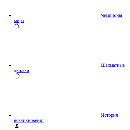
Чемпионы
мира
Шахматные
движки
История
возникновения