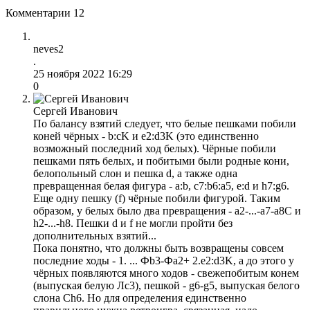
Комментарии
12
neves2
.
25 ноября 2022 16:29
0
Сергей Иванович
По балансу взятий следует, что белые пешками побили
коней чёрных - b:cK и e2:d3K (это единственно
возможный последний ход белых). Чёрные побили
пешками пять белых, и побитыми были родные кони,
белопольный слон и пешка d, а также одна
превращенная белая фигура - a:b, c7:b6:a5, e:d и h7:g6.
Еще одну пешку (f) чёрные побили фигурой. Таким
образом, у белых было два превращения - a2-...-а7-а8С и
h2-...-h8. Пешки d и f не могли пройти без
дополнительных взятий...
Пока понятно, что должны быть возвращены совсем
последние ходы - 1. ... Фb3-Фа2+ 2.e2:d3K, а до этого у
чёрных появляются много ходов - свежепобитым конем
(выпуская белую Лс3), пешкой - g6-g5, выпуская белого
слона Сh6. Но для определения единственно