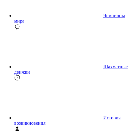
Чемпионы
мира
Шахматные
движки
История
возникновения