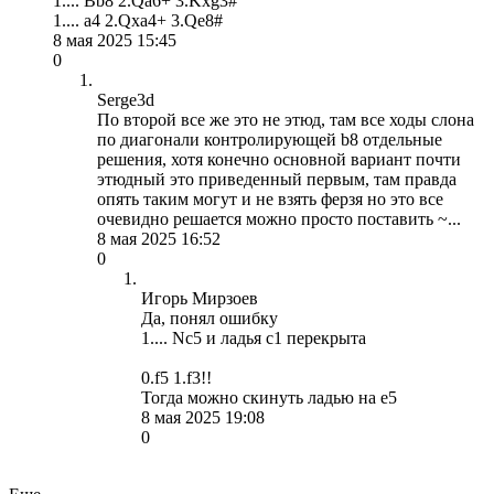
1.... Bb8 2.Qa6+ 3.Kxg3#
1.... a4 2.Qxa4+ 3.Qe8#
8 мая 2025 15:45
0
Serge3d
По второй все же это не этюд, там все ходы слона
по диагонали контролирующей b8 отдельные
решения, хотя конечно основной вариант почти
этюдный это приведенный первым, там правда
опять таким могут и не взять ферзя но это все
очевидно решается можно просто поставить ~...
8 мая 2025 16:52
0
Игорь Мирзоев
Да, понял ошибку
1.... Nc5 и ладья с1 перекрыта
0.f5 1.f3!!
Тогда можно скинуть ладью на е5
8 мая 2025 19:08
0