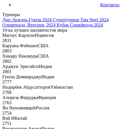
Контакты
Турниры
Дин Лижэнь-Гукеш 2024
Супертурнир Tata Steel 2024
Олимпиада, Венгрия, 2024
Кубок Синкфилда 2024
10-ка лучших шахматистов мира
Магнус Карлсен
Норвегия
2831
Каруана Фабиано
США
2803
Хикару Накамура
США
2802
Арджун Эригайси
Индия
2801
Гукеш Доммараджу
Индия
2777
Нодирбек Абдусатторов
Узбекистан
2768
Алиреза Фируджа
Франция
2763
Ян Непомнящий
Россия
2754
Вэй И
Китай
2751
Вишванатан Ананд
Индия