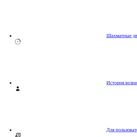
Шахматные д
История возн
Для пользоват