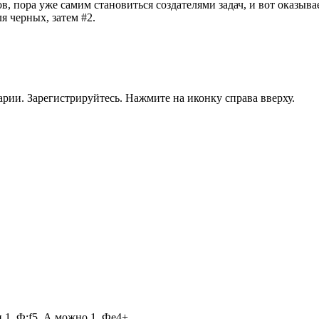
пора уже самим становиться создателями задач, и вот оказывается 
ля черных, затем #2.
рии. Зарегистрируйтесь. Нажмите на иконку справа вверху.
и 1. Ф:f5. А можно 1. Фе4+.