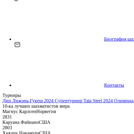
Биография ша
Контакты
Турниры
Дин Лижэнь-Гукеш 2024
Супертурнир Tata Steel 2024
Олимпиад
10-ка лучших шахматистов мира
Магнус Карлсен
Норвегия
2831
Каруана Фабиано
США
2803
Хикару Накамура
США