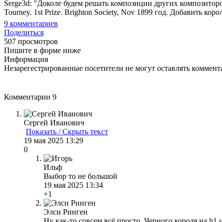
Serge3d: "Доколе будем решать композиции других композиторов, 
Tourney. 1st Prize. Brighton Society, Nov 1899 год. Добавить коро
9
комментариев
Поделиться
507 просмотров
Пишите в форме ниже
Информация
Незарегестрированные посетители не могут оставлять коммента
Комментарии
9
Сергей Иванович
Показать / Скрыть текст
19 мая 2025 13:29
0
Ильф
Выбор то не большой
19 мая 2025 13:34
+1
Элси Ринген
Ну как-то совсем всё просто. Черного короля на h1 