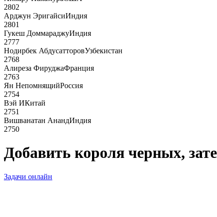
2802
Арджун Эригайси
Индия
2801
Гукеш Доммараджу
Индия
2777
Нодирбек Абдусатторов
Узбекистан
2768
Алиреза Фируджа
Франция
2763
Ян Непомнящий
Россия
2754
Вэй И
Китай
2751
Вишванатан Ананд
Индия
2750
Добавить короля черных, зате
Задачи онлайн