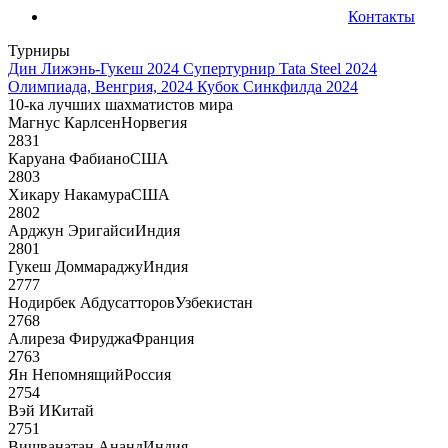
Контакты
Турниры
Дин Лижэнь-Гукеш 2024
Супертурнир Tata Steel 2024
Олимпиада, Венгрия, 2024
Кубок Синкфилда 2024
10-ка лучших шахматистов мира
Магнус Карлсен
Норвегия
2831
Каруана Фабиано
США
2803
Хикару Накамура
США
2802
Арджун Эригайси
Индия
2801
Гукеш Доммараджу
Индия
2777
Нодирбек Абдусатторов
Узбекистан
2768
Алиреза Фируджа
Франция
2763
Ян Непомнящий
Россия
2754
Вэй И
Китай
2751
Вишванатан Ананд
Индия