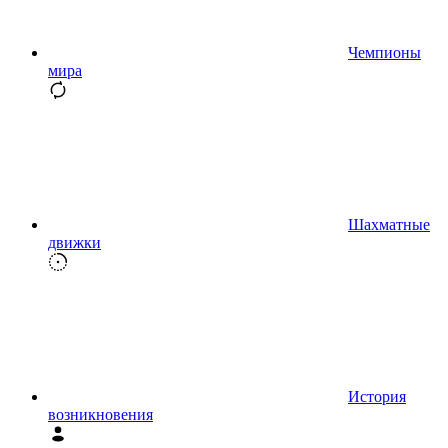
Чемпионы
мира
Шахматные
движки
История
возникновения