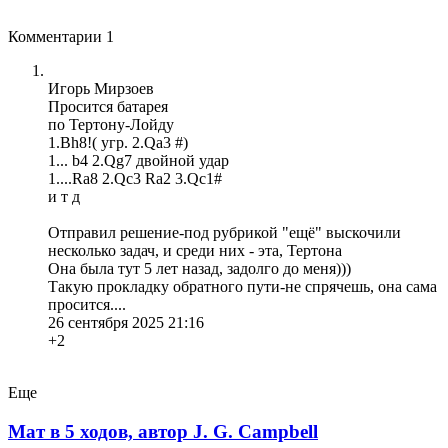
Комментарии
1
Игорь Мирзоев
Просится батарея
по Тертону-Лойду
1.Bh8!( угр. 2.Qa3 #)
1... b4 2.Qg7 двойной удар
1....Ra8 2.Qc3 Ra2 3.Qc1#
и т д
Отправил решение-под рубрикой "ещё" выскочили
несколько задач, и среди них - эта, Тертона
Она была тут 5 лет назад, задолго до меня)))
Такую прокладку обратного пути-не спрячешь, она сама
просится....
26 сентября 2025 21:16
+2
Еще
Мат в 5 ходов, автор J. G. Campbell