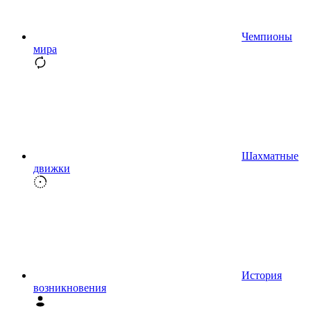
Чемпионы
мира
Шахматные
движки
История
возникновения