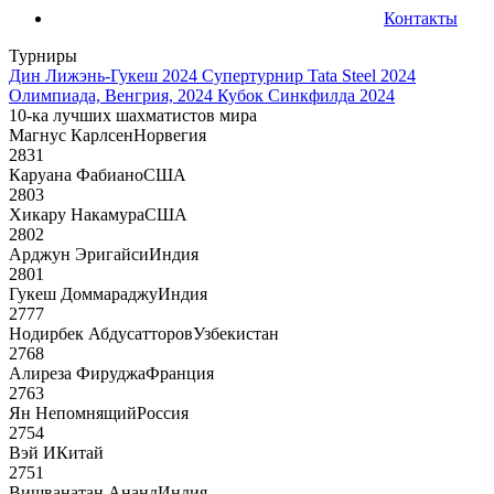
Контакты
Турниры
Дин Лижэнь-Гукеш 2024
Супертурнир Tata Steel 2024
Олимпиада, Венгрия, 2024
Кубок Синкфилда 2024
10-ка лучших шахматистов мира
Магнус Карлсен
Норвегия
2831
Каруана Фабиано
США
2803
Хикару Накамура
США
2802
Арджун Эригайси
Индия
2801
Гукеш Доммараджу
Индия
2777
Нодирбек Абдусатторов
Узбекистан
2768
Алиреза Фируджа
Франция
2763
Ян Непомнящий
Россия
2754
Вэй И
Китай
2751
Вишванатан Ананд
Индия