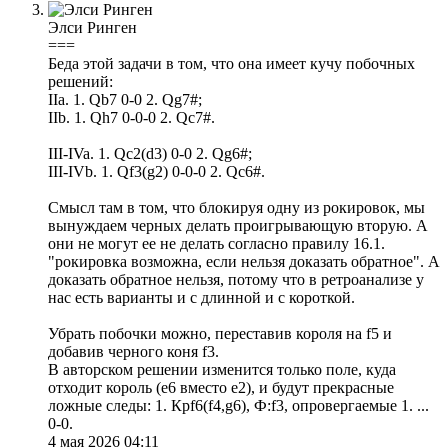
Элси Ринген
===
Беда этой задачи в том, что она имеет кучу побочных
решений:
IIa. 1. Qb7 0-0 2. Qg7#;
IIb. 1. Qh7 0-0-0 2. Qc7#.
III-IVa. 1. Qc2(d3) 0-0 2. Qg6#;
III-IVb. 1. Qf3(g2) 0-0-0 2. Qc6#.
Смысл там в том, что блокируя одну из рокировок, мы
вынуждаем черных делать проигрывающую вторую. А
они не могут ее не делать согласно правилу 16.1.
"рокировка возможна, если нельзя доказать обратное". А
доказать обратное нельзя, потому что в ретроанализе у
нас есть варианты и с длинной и с короткой.
Убрать побочки можно, переставив короля на f5 и
добавив черного коня f3.
В авторском решении изменится только поле, куда
отходит король (е6 вместо е2), и будут прекрасные
ложные следы: 1. Крf6(f4,g6), Ф:f3, опровергаемые 1. ...
0-0.
4 мая 2026 04:11