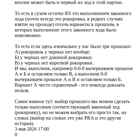
вполне может быть и первый их ход в этой партии.
То есть в сухом остатке RS это выполнением законного
хода (почти всегда это рокировка, в редких случаях
взятие на проходе) отсечь варианты в прошлом, в
которых выполнение этого законного хода было
невозможно.
То есть если здесь изначально у нас было три прошлых:
А) рокировок у черных нет вообще;
Б) у черных нет длинной рокировки;
В) у черных нет короткой рокировки.
И мы, выполнив, например 0-0-0 вычеркиваем прошлое
А и Б и оставляем только В, а выполнив 0-0
вычеркиваем прошлое А и В и оставляем только Б.
Вариант А чисто справочный - его никогда доказать
нельзя.
Самое важное тут: выбор прошлого мы можем сделать
только выполнив соответствующий законный ход
(рокировку), но не можем выбрать его просто так, на
словах (выбор на словах это уже PRA и это другая
история).
3 мая 2026 17:00
0