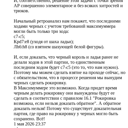
И, соответственно, решение этой задачи с точки зрения
АР совершенно элементарное и без всяких хитростей и
трюков.
Начальный ретроанализ нам покажет, что последними
ходами черных с учетом требований максимуммера
могли быть только три хода:
с7-с5;
Крd7:e8 (уходя от шаха ладьи);
Лh6:h8 (со взятием шахующей белой фигуры).
И, если доказать, что черный король и ладья ранее не
делали ходов в этой партии, то единственным
последним ходом будет с7-с5 (это то, что нам нужно).
Поэтому мы можем сделать взятие на проходе сейчас, но
с обязательством, что в процессе решения мы вынудим
черных сделать рокировку.
В Максимуммере это возможно. Когда придет время
черным делать рокировку они вынуждены будут ее
сделать в соответствии с правилом 16.1 "Рокировка
возможна, если нельзя доказать обратное". А обратное
доказать нельзя! Потому что существует доказательная
партия, где право на рокировку у черных могло быть
сохранено. Всё!
1 мая 2026 23:37