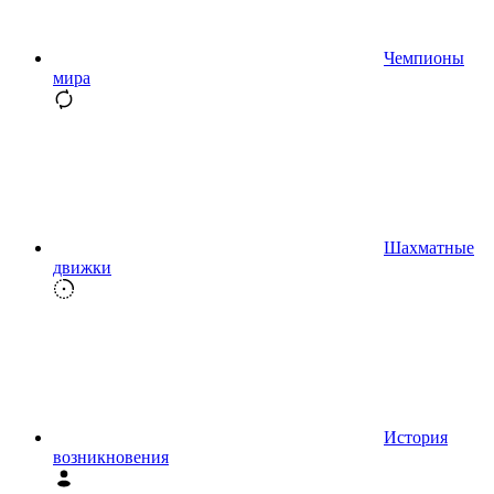
Чемпионы
мира
Шахматные
движки
История
возникновения