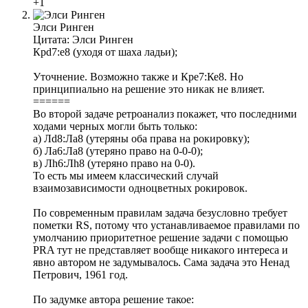
+1
Элси Ринген
Цитата: Элси Ринген
Крd7:e8 (уходя от шаха ладьи);
Уточнение. Возможно также и Кре7:Ке8. Но
принципиально на решение это никак не влияет.
======
Во второй задаче ретроанализ покажет, что последними
ходами черных могли быть только:
а) Лd8:Лa8 (утеряны оба права на рокировку);
б) Ла6:Ла8 (утеряно право на 0-0-0);
в) Лh6:Лh8 (утеряно право на 0-0).
То есть мы имеем классический случай
взаимозависимости одноцветных рокировок.
По современным правилам задача безусловно требует
пометки RS, потому что устанавливаемое правилами по
умолчанию приоритетное решение задачи с помощью
PRA тут не представляет вообще никакого интереса и
явно автором не задумывалось. Сама задача это Ненад
Петрович, 1961 год.
По задумке автора решение такое: