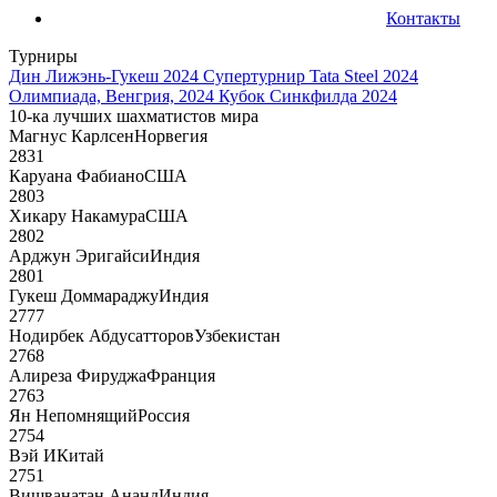
Контакты
Турниры
Дин Лижэнь-Гукеш 2024
Супертурнир Tata Steel 2024
Олимпиада, Венгрия, 2024
Кубок Синкфилда 2024
10-ка лучших шахматистов мира
Магнус Карлсен
Норвегия
2831
Каруана Фабиано
США
2803
Хикару Накамура
США
2802
Арджун Эригайси
Индия
2801
Гукеш Доммараджу
Индия
2777
Нодирбек Абдусатторов
Узбекистан
2768
Алиреза Фируджа
Франция
2763
Ян Непомнящий
Россия
2754
Вэй И
Китай
2751
Вишванатан Ананд
Индия