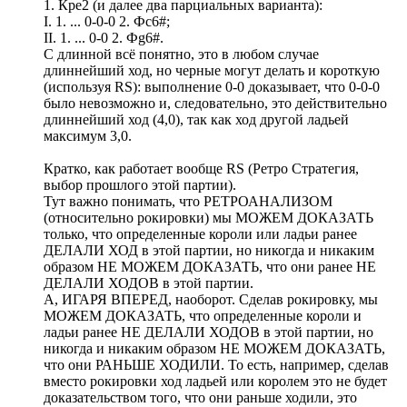
1. Кре2 (и далее два парциальных варианта):
I. 1. ... 0-0-0 2. Фс6#;
II. 1. ... 0-0 2. Фg6#.
С длинной всё понятно, это в любом случае
длиннейший ход, но черные могут делать и короткую
(используя RS): выполнение 0-0 доказывает, что 0-0-0
было невозможно и, следовательно, это действительно
длиннейший ход (4,0), так как ход другой ладьей
максимум 3,0.
Кратко, как работает вообще RS (Ретро Стратегия,
выбор прошлого этой партии).
Тут важно понимать, что РЕТРОАНАЛИЗОМ
(относительно рокировки) мы МОЖЕМ ДОКАЗАТЬ
только, что определенные короли или ладьи ранее
ДЕЛАЛИ ХОД в этой партии, но никогда и никаким
образом НЕ МОЖЕМ ДОКАЗАТЬ, что они ранее НЕ
ДЕЛАЛИ ХОДОВ в этой партии.
А, ИГАРЯ ВПЕРЕД, наоборот. Сделав рокировку, мы
МОЖЕМ ДОКАЗАТЬ, что определенные короли и
ладьи ранее НЕ ДЕЛАЛИ ХОДОВ в этой партии, но
никогда и никаким образом НЕ МОЖЕМ ДОКАЗАТЬ,
что они РАНЬШЕ ХОДИЛИ. То есть, например, сделав
вместо рокировки ход ладьей или королем это не будет
доказательством того, что они раньше ходили, это