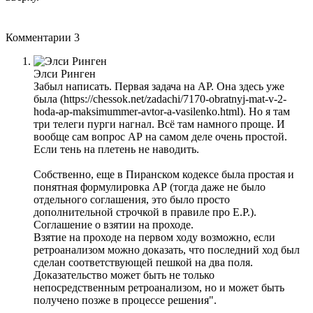
Комментарии
3
Элси Ринген
Забыл написать. Первая задача на АР. Она здесь уже
была (https://chessok.net/zadachi/7170-obratnyj-mat-v-2-
hoda-ap-maksimummer-avtor-a-vasilenko.html). Но я там
три телеги пурги нагнал. Всё там намного проще. И
вообще сам вопрос АР на самом деле очень простой.
Если тень на плетень не наводить.
Собственно, еще в Пиранском кодексе была простая и
понятная формулировка АР (тогда даже не было
отдельного соглашения, это было просто
дополнительной строчкой в правиле про Е.Р.).
Соглашение о взятии на проходе.
Взятие на проходе на первом ходу возможно, если
ретроанализом можно доказать, что последний ход был
сделан соответствующей пешкой на два поля.
Доказательство может быть не только
непосредственным ретроанализом, но и может быть
получено позже в процессе решения".