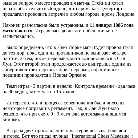
вызвал вопрос о месте проведения матча. Стейниц хотел
играть обязательно в Лондоне, в то время как Цукерторт
предлагал проводить встречи в любом городе, кроме Лондона.
Наконец разногласия были устранены, и
11 января 1886 года
матч начался
. Игра велась до десяти побед, ничьи не
засчитывались.
Было определено, что в Нью-Йорке матч будет проводиться
до тех пор, пока один из противников не выиграет четыре
партии. Затем, после перерыва, матч возобновлялся в Сан-
Луи. Этот второй этап продолжается до выигрыша одним из
соперников трех партий. Снова перерыв, и финишные
поединки проводятся в Новом Орлеане.
Темп игры - 3 партии в неделю. Контроль времени - два часа
на 30 ходов, затем час на 15 ходов.
Интересно, что в процессе соревнования были внесены
некоторые поправки в регламент. Так, в Сан-Луи было
решено, что при счете 9 : 9 матч считается закончившимся
вничью.
Встреча двух прославленных мастеров вызвала большой
интерес. Вот что писал журнал "International Chess Magazine":