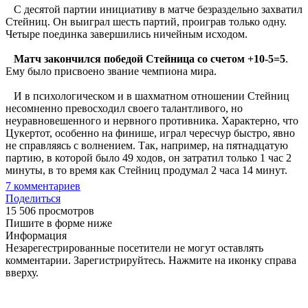
С десятой партии инициативу в матче безраздельно захватил
Стейниц. Он выиграл шесть партий, проиграв только одну.
Четыре поединка завершились ничейным исходом.
Матч закончился победой Стейница со счетом +10-5=5
.
Ему было присвоено звание чемпиона мира.
И в психологическом и в шахматном отношении Стейниц
несомненно превосходил своего талантливого, но
неуравновешенного и нервного противника. Характерно, что
Цукертот, особенно на финише, играл чересчур быстро, явно
не справляясь с волнением. Так, например, на пятнадцатую
партию, в которой было 49 ходов, он затратил только 1 час 2
минуты, в то время как Стейниц продумал 2 часа 14 минут.
7
комментариев
Поделиться
15 506 просмотров
Пишите в форме ниже
Информация
Незарегестрированные посетители не могут оставлять
комментарии. Зарегистрируйтесь. Нажмите на иконку справа
вверху.