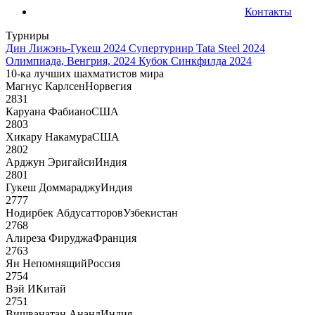
Контакты
Турниры
Дин Лижэнь-Гукеш 2024
Супертурнир Tata Steel 2024
Олимпиада, Венгрия, 2024
Кубок Синкфилда 2024
10-ка лучших шахматистов мира
Магнус Карлсен
Норвегия
2831
Каруана Фабиано
США
2803
Хикару Накамура
США
2802
Арджун Эригайси
Индия
2801
Гукеш Доммараджу
Индия
2777
Нодирбек Абдусатторов
Узбекистан
2768
Алиреза Фируджа
Франция
2763
Ян Непомнящий
Россия
2754
Вэй И
Китай
2751
Вишванатан Ананд
Индия