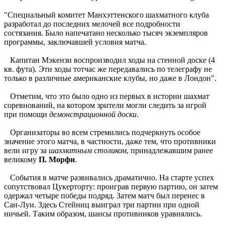
"Специальный комитет Манхэттенского шахматного клуба
разработал до последних мелочей все подробности
состязания. Было напечатано несколько тысяч экземпляров
программы, заключавшей условия матча.
Капитан Мэкензи воспроизводил ходы на стенной доске (4
кв. фута). Эти ходы тотчас же передавались по телеграфу не
только в различные американские клубы, но даже в Лондон".
Отметим, что это было одно из первых в истории шахмат
соревнований, на котором зрители могли следить за игрой
при помощи
демонстрационной доски
.
Организаторы во всем стремились подчеркнуть особое
значение этого матча, в частности, даже тем, что противники
вели игру за
шахматным столиком
, принадлежавшим ранее
великому
П. Морфи
.
События в матче развивались драматично. На старте успех
сопутствовал Цукерторту: проиграв первую партию, он затем
одержал четыре победы подряд. Затем матч был перенес в
Сан-Луи. Здесь Стейниц выиграл три партии при одной
ничьей. Таким образом, шансы противников уравнялись.