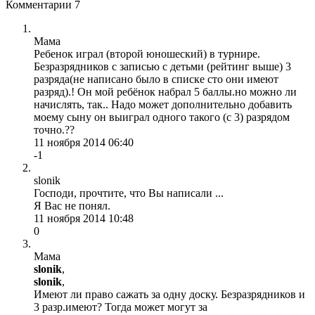
Комментарии
7
Мама
Ребенок играл (второй юношеский) в турнире.
Безразрядников с записью с детьми (рейтинг выше) 3
разряда(не написано было в списке сто они имеют
разряд).! Он мой ребёнок набрал 5 баллы.но можно ли
начислять, так.. Надо может дополнительно добавить
моему сыну он выиграл одного такого (с 3) разрядом
точно.??
11 ноября 2014 06:40
-1
slonik
Господи, прочтите, что Вы написали ...
Я Вас не понял.
11 ноября 2014 10:48
0
Мама
slonik
,
slonik
,
Имеют ли право сажать за одну доску. Безразрядников и
3 разр.имеют? Тогда может могут за