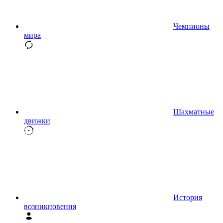
Чемпионы
мира
Шахматные
движки
История
возникновения