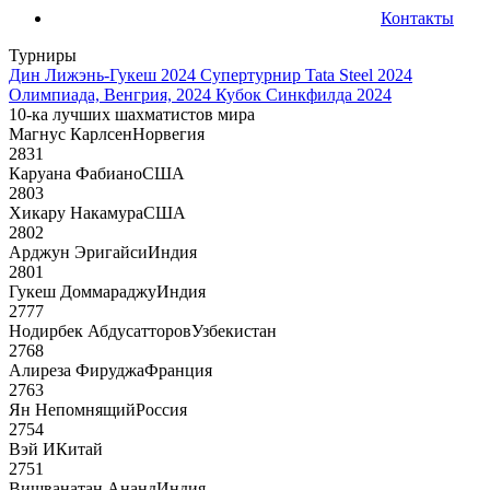
Контакты
Турниры
Дин Лижэнь-Гукеш 2024
Супертурнир Tata Steel 2024
Олимпиада, Венгрия, 2024
Кубок Синкфилда 2024
10-ка лучших шахматистов мира
Магнус Карлсен
Норвегия
2831
Каруана Фабиано
США
2803
Хикару Накамура
США
2802
Арджун Эригайси
Индия
2801
Гукеш Доммараджу
Индия
2777
Нодирбек Абдусатторов
Узбекистан
2768
Алиреза Фируджа
Франция
2763
Ян Непомнящий
Россия
2754
Вэй И
Китай
2751
Вишванатан Ананд
Индия