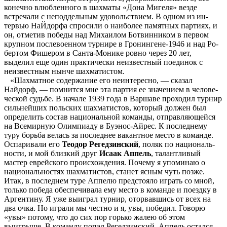
конечно влюбленного в шах­маты «Дона Мигеля» везде
встречали с неподдельным удовольствием. В одном из ин­
тервью НаЙдорфа спросили о наиболее памятных партиях, и
он, отметив победы над Ми­хаилом Ботвинником в первом
крупном послевоенном турни­ре в Гронингене-1946 и над Ро­
бертом Фишером в Санта-Монике ровно через 20 лет,
выделил еще один практичес­ки неизвестный поединок с
неизвестным нынче шахматис­том.
«Шахматное содержание его неинтересно, — сказал
Найдорф, — помнится мне эта партия ее значением в челове­
ческой судьбе. В начале 1939 года в Варшаве проходил тур­нир
сильнейших польских шах­матистов, который должен был
определить состав националь­ной команды, отправляющей­ся
на Всемирную Олимпиаду в Буэнос-Айрес. К последнему
туру борьба велась за последнее вакантное место в команде.
Оспаривали его
Теодор Регедзинский
, поляк по националь­
ности, и мой близкий друг
Иса­ак Аппель
, талантливый
мастер еврейского происхождения. Почему я упоминаю о
национальностях шахматистов, ста­нет ясным чуть позже.
Итак, в последнем туре Аппелю пред­стояло играть со мной,
только победа обеспечивала ему мес­то в команде и поездку в
Ар­гентину. Я уже выиграл турнир, оторвавшись от всех на
два очка. Но играли мы честно и я, увы, победил. Говорю
«увы» потому, что до сих пор горько жалею об этом
выигрыше. В команду попал Регедзинский, Аппель остался