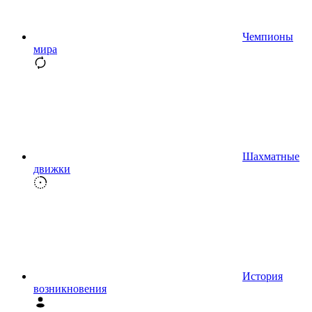
Чемпионы
мира
Шахматные
движки
История
возникновения