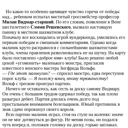
Но какое-то особенно щемящее чувство горечи от победы
над... ребенком испытал масти­тый гроссмейстер профессор
Милан Видмар-старший
. По его словам, появление в Вене
шестилетне­го
Сэмми Решевского
, вызвало настоящую
панику в местном шахматном клубе.
Поначалу все восхищались игрой вундеркинда, умилялись его
первым победам и смеш­ным комментариям. Однако когда
мальчик круто распра­вился с сильнейшими шахма­тистами
клуба, члены правле­ния разволновались не на шутку. На карту
было постав­лено «доброе имя» клуба! Было решено любой
ценой «угомонить» маленького монстра, пригласив
известного венско­го мастера Зигфрида Вольфа.
—
Где этот мальчуган?
— спросил маэстро, едва пересту­пив
порог клуба. —
Я положу конец этому трюкачеству!
Вольф с треском проиграл партию.
Ничего не оставалось, как сесть за доску самому Видмару.
Он очень с большим трудом одержал победу, так как плохо
разыграл дебют. Партия длилась очень долго под
пристальным вниманием болельщиков. Юный противник в
знак сдачи опрокинул своего короля.
Всю партию мальчик играл, стоя на стуле на коленях: ина­че
он не мог дотянуться до фигур. Не меняя позы, он по­дался
чуть вперед и, положив головку на доску, горько зап­лакал.