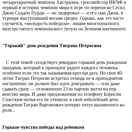
четырехкратный чемпион Ав­стралии, гроссмейстер ИКЧФ и
первый в истории чемпион мира в игре по переписке Се­сил
Джон Седдон Пурди — он лидировал — и его сын Джон, в
турнире выступавший весь­ма средне. Однако, как это часто
случается, «молодость победила», лишив многоопыт­ного
маэстро пятого чемпион­ского титула на Зеленом кон­тиненте.
"Горький" день рождения Тиграна Петросяна
С этой темой соседствует рекордно горький день рожде­ния:
праздник, который в принципе радует каждого чело­века,
особенно если это так называемая круглая дата. Но свое 40-
летие Тигран Петросян встретил отнюдь не в приподнятом
настроении: он должен был идти доигрывать — или даже
сдавать сразу — отложен­ную 23-ю партию матча на пер­
венство мира. И даже предло­женная по телефону Борисом
Спасским ничья его не утеши­ла: в свой юбилейный день
рождения Тигран Вартанович потерял титул шахматного ко­
роля...
Горькое чувство победы над ребенком