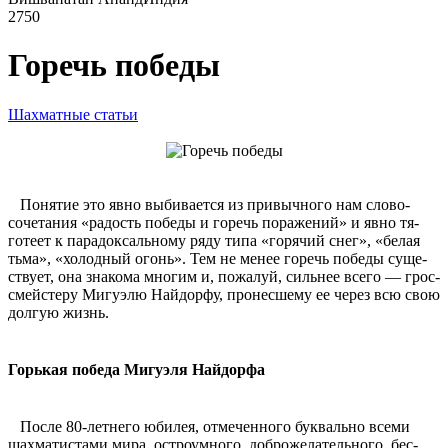
2750
Горечь победы
Шахматные статьи
Понятие это явно выбивает­ся из привычного нам слово­
сочетания «радость победы и горечь поражений» и явно тя­
готеет к парадоксальному ряду типа «горячий снег», «белая
тьма», «холодный огонь». Тем не менее горечь победы суще­
ствует, она знакома многим и, пожалуй, сильнее всего — грос­
смейстеру Мигуэлю Найдорфу, пронесшему ее через всю свою
долгую жизнь.
Горькая победа Мигуэля Найдорфа
После 80-летнего юбилея, отмеченного буквально всеми
шахматистами мира, остроум­ного, доброжелательного, бес­