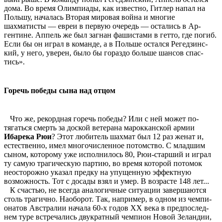
дома. Во время Олимпиады, как известно, Гит­лер напал на
Польшу, началась Вторая мировая война и мно­гие
шахматисты — евреи в пер­вую очередь — остались в Ар­
гентине. Аппель же был загнан фашистами в гетто, где погиб.
Если бы он играл в команде, а в Польше остался Регедзинс­
кий, у него, уверен, было бы гораздо больше шансов спас­
тись».
Горечь победы сына над отцом
Что же, рекордная горечь победы? Или с ней может по­
тягаться смерть за доской ве­терана марокканской армии
Ибарека Рюи
? Этот любитель шахмат был 12 раз женат и,
естественно, имел многочисленное потомство. С младшим
сыном, которому уже исполнилось 80, Рюи-старший и играл
ту самую трагическую партию, во время которой по­томок
неосторожно указал предку на упущенную эффек­тную
возможность. Тот с до­сады взял и умер. В возрасте 148 лет...
К счастью, не всегда анало­гичные ситуации завершаются
столь трагично. Наоборот. Так, например, в одном из чемпи­
онатов Австралии начала 60-х годов XX века в предпослед­
нем туре встречались двукрат­ный чемпион Новой Зеландии,