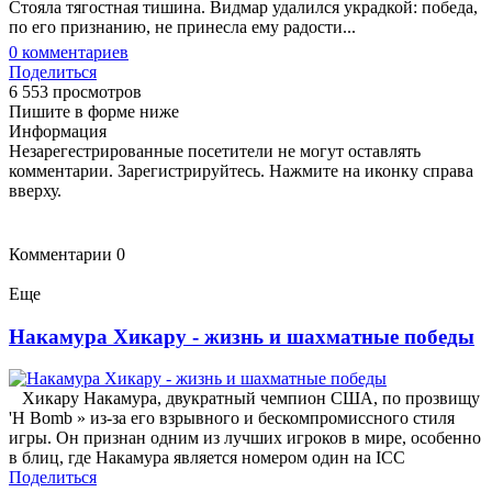
Стояла тягостная тиши­на. Видмар удалился украдкой: победа,
по его признанию, не принесла ему радости...
0
комментариев
Поделиться
6 553 просмотров
Пишите в форме ниже
Информация
Незарегестрированные посетители не могут оставлять
комментарии. Зарегистрируйтесь. Нажмите на иконку справа
вверху.
Комментарии
0
Еще
Накамура Хикару - жизнь и шахматные победы
Хикару Накамура, двукратный чемпион США, по прозвищу
'H Bomb » из-за его взрывного и бескомпромиссного стиля
игры. Он признан одним из лучших игроков в мире, особенно
в блиц, где Накамура является номером один на ICC
Поделиться