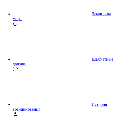
Чемпионы
мира
Шахматные
движки
История
возникновения