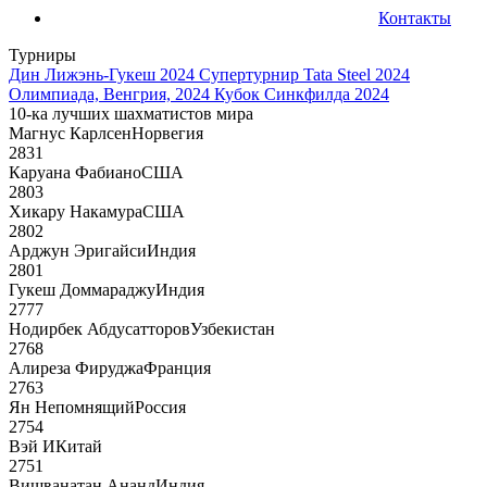
Контакты
Турниры
Дин Лижэнь-Гукеш 2024
Супертурнир Tata Steel 2024
Олимпиада, Венгрия, 2024
Кубок Синкфилда 2024
10-ка лучших шахматистов мира
Магнус Карлсен
Норвегия
2831
Каруана Фабиано
США
2803
Хикару Накамура
США
2802
Арджун Эригайси
Индия
2801
Гукеш Доммараджу
Индия
2777
Нодирбек Абдусатторов
Узбекистан
2768
Алиреза Фируджа
Франция
2763
Ян Непомнящий
Россия
2754
Вэй И
Китай
2751
Вишванатан Ананд
Индия