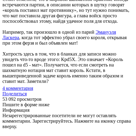
встречаются партии, в описании которых в шутку говорят
«король поставил мат противнику», но тут нужно понимать,
что мат поставила другая фигура, а глава войск просто
поспособствовал этому, найдя удачное поля для отхода.
Например, так произошло в одной из парий
Эмануэля
Ласкера
, когда тот эффектно убрал своего короля, открывая
при этом ферзя и был объявлен мат!
Хитрость здесь в том, что в бланках для записи можно
увидеть что-то вроде этого: Крd5X. Это означает «Король
пошел на d5 - мат». Получается, что если смотреть на
шахматную нотация мат ставит король. Кстати, в
вышеприведенной задаче король именно таким образом и
ставит мат. Заметили?
4
комментария
Поделиться
53 092 просмотров
Пишите в форме ниже
Информация
Незарегестрированные посетители не могут оставлять
комментарии. Зарегистрируйтесь. Нажмите на иконку справа
вверху.