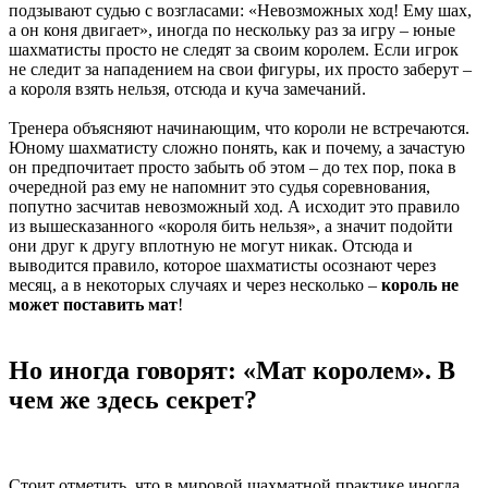
подзывают судью с возгласами: «Невозможных ход! Ему шах,
а он коня двигает», иногда по нескольку раз за игру – юные
шахматисты просто не следят за своим королем. Если игрок
не следит за нападением на свои фигуры, их просто заберут –
а короля взять нельзя, отсюда и куча замечаний.
Тренера объясняют начинающим, что короли не встречаются.
Юному шахматисту сложно понять, как и почему, а зачастую
он предпочитает просто забыть об этом – до тех пор, пока в
очередной раз ему не напомнит это судья соревнования,
попутно засчитав невозможный ход. А исходит это правило
из вышесказанного «короля бить нельзя», а значит подойти
они друг к другу вплотную не могут никак. Отсюда и
выводится правило, которое шахматисты осознают через
месяц, а в некоторых случаях и через несколько –
король не
может поставить мат
!
Но иногда говорят: «Мат королем». В
чем же здесь секрет?
Стоит отметить, что в мировой шахматной практике иногда