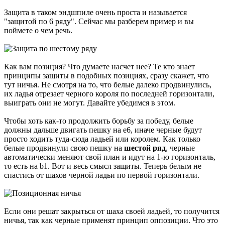
Защита в таком эндшпиле очень проста и называется
"защитой по 6 ряду". Сейчас мы разберем пример и вы
поймете о чем речь.
Как вам позиция? Что думаете насчет нее? Те кто знает
принципы защиты в подобных позициях, сразу скажет, что
тут ничья. Не смотря на то, что белые далеко продвинулись,
их ладья отрезает черного короля по последней горизонтали,
выиграть они не могут. Давайте убедимся в этом.
Чтобы хоть как-то продолжить борьбу за победу, белые
должны дальше двигать пешку на e6, иначе черные будут
просто ходить туда-сюда ладьей или королем. Как только
белые продвинули свою пешку на
шестой ряд
, черные
автоматически меняют свой план и идут на 1-ю горизонталь,
то есть на b1. Вот и весь смысл защиты. Теперь белым не
спастись от шахов черной ладьи по первой горизонтали.
Если они решат закрыться от шаха своей ладьей, то получится
ничья, так как черные применят принцип оппозиции. Что это