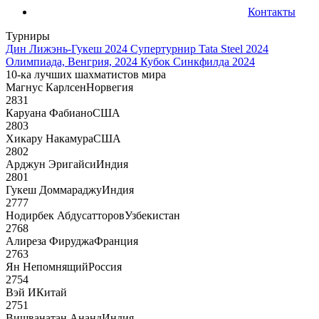
Контакты
Турниры
Дин Лижэнь-Гукеш 2024
Супертурнир Tata Steel 2024
Олимпиада, Венгрия, 2024
Кубок Синкфилда 2024
10-ка лучших шахматистов мира
Магнус Карлсен
Норвегия
2831
Каруана Фабиано
США
2803
Хикару Накамура
США
2802
Арджун Эригайси
Индия
2801
Гукеш Доммараджу
Индия
2777
Нодирбек Абдусатторов
Узбекистан
2768
Алиреза Фируджа
Франция
2763
Ян Непомнящий
Россия
2754
Вэй И
Китай
2751
Вишванатан Ананд
Индия