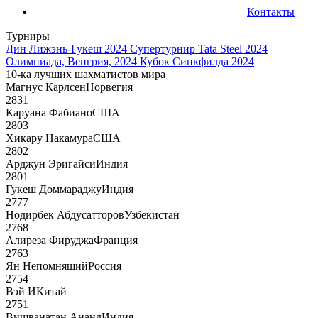
Контакты
Турниры
Дин Лижэнь-Гукеш 2024
Супертурнир Tata Steel 2024
Олимпиада, Венгрия, 2024
Кубок Синкфилда 2024
10-ка лучших шахматистов мира
Магнус Карлсен
Норвегия
2831
Каруана Фабиано
США
2803
Хикару Накамура
США
2802
Арджун Эригайси
Индия
2801
Гукеш Доммараджу
Индия
2777
Нодирбек Абдусатторов
Узбекистан
2768
Алиреза Фируджа
Франция
2763
Ян Непомнящий
Россия
2754
Вэй И
Китай
2751
Вишванатан Ананд
Индия