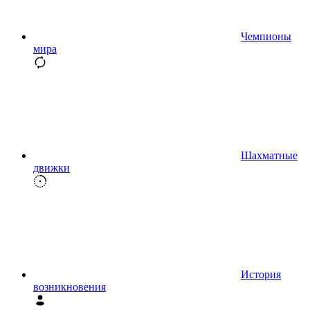
Чемпионы
мира
Шахматные
движки
История
возникновения