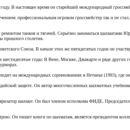
году. В настоящее время он старейший международный гроссмей
лечением: профессиональным игроком гроссмейстер так и не ста
емонтом танков и тягачей. Серьёзно заниматься шахматами Юрий 
ды прошлого столетия.
оветского Союза. В начале этих же пятидесятых годов он участв
шестидесятые годы: В Вене, Москве, Джакарте и ряде других гор
турнирах.
одит на международных соревнованиях в Нетанье (1993), где он
ндийской защите. Он автор многочисленных шахматных учебнико
яризатор шахмат. Он был членом исполкома ФИДЕ, Председател
трою. Он пишет книги по шахматам, является президентом колле