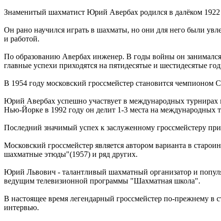
Знаменитый шахматист Юрий Авербах родился в далёком 1922 
Он рано научился играть в шахматы, но они для него были ув
и работой.
По образованию Авербах инженер. В годы войны он занимался р
главные успехи приходятся на пятидесятые и шестидесятые го
В 1954 году московский гроссмейстер становится чемпионом С
Юрий Авербах успешно участвует в международных турнирах в 
Нью-Йорке в 1992 году он делит 1-3 места на международных 
Последний значимый успех к заслуженному гроссмейстеру прих
Московский гроссмейстер является автором варианта в старои
шахматные этюды"(1957) и ряд других.
Юрий Львович - талантливый шахматный организатор и попул
ведущим телевизионной программы "Шахматная школа".
В настоящее время легендарный гроссмейстер по-прежнему в с
интервью.