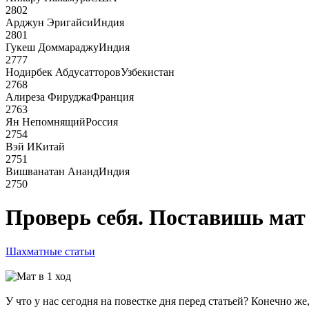
2802
Арджун Эригайси
Индия
2801
Гукеш Доммараджу
Индия
2777
Нодирбек Абдусатторов
Узбекистан
2768
Алиреза Фируджа
Франция
2763
Ян Непомнящий
Россия
2754
Вэй И
Китай
2751
Вишванатан Ананд
Индия
2750
Проверь себя. Поставишь мат 
Шахматные статьи
У что у нас сегодня на повестке дня перед статьей? Конечно 