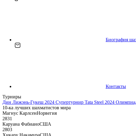
Биография ша
Контакты
Турниры
Дин Лижэнь-Гукеш 2024
Супертурнир Tata Steel 2024
Олимпиад
10-ка лучших шахматистов мира
Магнус Карлсен
Норвегия
2831
Каруана Фабиано
США
2803
Хикару Накамура
США