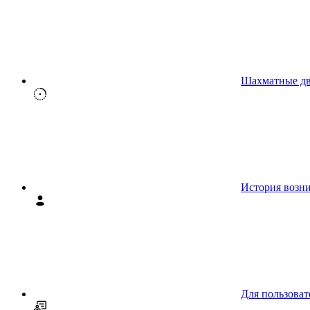
Шахматные д
История возн
Для пользоват