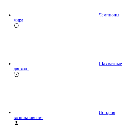
Чемпионы
мира
Шахматные
движки
История
возникновения