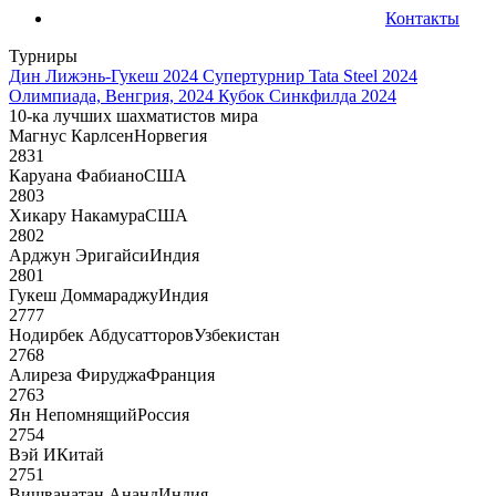
Контакты
Турниры
Дин Лижэнь-Гукеш 2024
Супертурнир Tata Steel 2024
Олимпиада, Венгрия, 2024
Кубок Синкфилда 2024
10-ка лучших шахматистов мира
Магнус Карлсен
Норвегия
2831
Каруана Фабиано
США
2803
Хикару Накамура
США
2802
Арджун Эригайси
Индия
2801
Гукеш Доммараджу
Индия
2777
Нодирбек Абдусатторов
Узбекистан
2768
Алиреза Фируджа
Франция
2763
Ян Непомнящий
Россия
2754
Вэй И
Китай
2751
Вишванатан Ананд
Индия