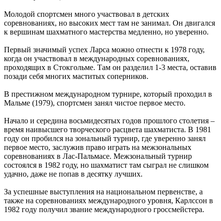
Молодой спортсмен много участвовал в детских
соревнованиях, но высоких мест там не занимал. Он двигался
к вершинам шахматного мастерства медленно, но уверенно.
Первый значимый успех Ларса можно отнести к 1978 году,
когда он участвовал в международных соревнованиях,
проходящих в Стокгольме. Там он разделил 1-3 места, оставив
позади себя многих маститых соперников.
В престижном международном турнире, который проходил в
Мальме (1979), спортсмен занял чистое первое место.
Начало и середина восьмидесятых годов прошлого столетия –
время наивысшего творческого расцвета шахматиста. В 1981
году он пробился на зональный турнир, где уверенно занял
первое место, заслужив право играть на межзональных
соревнованиях в Лас-Пальмасе. Межзональный турнир
состоялся в 1982 году, но шахматист там сыграл не слишком
удачно, даже не попав в десятку лучших.
За успешные выступления на национальном первенстве, а
также на соревнованиях международного уровня, Карлссон в
1982 году получил звание международного гроссмейстера.