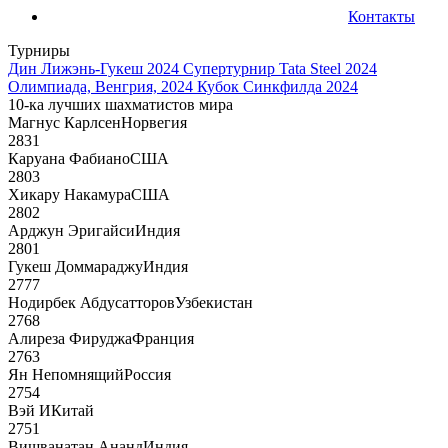
Контакты
Турниры
Дин Лижэнь-Гукеш 2024
Супертурнир Tata Steel 2024
Олимпиада, Венгрия, 2024
Кубок Синкфилда 2024
10-ка лучших шахматистов мира
Магнус Карлсен
Норвегия
2831
Каруана Фабиано
США
2803
Хикару Накамура
США
2802
Арджун Эригайси
Индия
2801
Гукеш Доммараджу
Индия
2777
Нодирбек Абдусатторов
Узбекистан
2768
Алиреза Фируджа
Франция
2763
Ян Непомнящий
Россия
2754
Вэй И
Китай
2751
Вишванатан Ананд
Индия