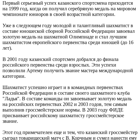
Первый серьезный успех казанского спортсмена приходится
на 1999 год, когда он получил серебряную медаль на мировом
чемпионате юниоров в своей возрастной категории.
Уже в следующем году молодой и талантливый шахматист в
составе юношеской сборной Российской Федерации завоевал
золотую медаль на шахматной Олимпиаде и стал лучшим
шахматистом европейского первенства среди юношей (до 16
лет).
В 2001 году казанский спортсмен добрался до финала
российского первенства среди взрослых. Эти успехи
позволили Артему получить звание мастера международной
категории.
Шахматист успешно играет и в командных первенствах
Российской Федерации в составе своего шахматного клуба
"Ладья". В составе команды он завоевывает золотую медаль
на российских первенствах 2002 и 2003 годов, тем самым
выполнив гроссмейстерские нормы. В 2003 году ФИДЕ
присваивает российскому шахматисту гроссмейстерское
звание.
Этот год примечателен еще и тем, что казанский гроссмейстер
сыграл товарищеский матч с В. Корчным и сумел нанести ему