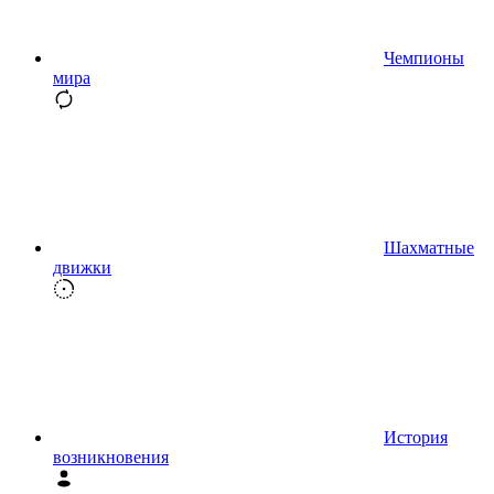
Чемпионы
мира
Шахматные
движки
История
возникновения