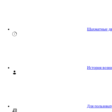
Шахматные д
История возн
Для пользоват