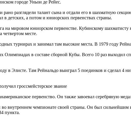
инском городе Уньон де Рейес.
и рано разглядели талант сына и отдали его в шахматную секцию
 в детских, а потом и юниорских первенствах страны.
ага на мировом юниорском первенстве. Кубинскому шахматисту н
а четвертом месте.
дных турнирах и занимал там высокие места. В 1979 году Рейн
ых Олимпиадах в составе сборной Кубы. Всего 10 раз выходил с
оду в Элисте. Там Рейнальдо выиграл 5 поединков и сделал 4 ни
получил гроссмейстерское звание
анамериканское первенство. Он также завоевал серебряную медал
во внутреннем чемпионате своей страны. Он был сильнейшим и
84 пункта.