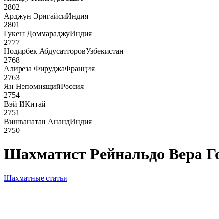
2802
Арджун Эригайси
Индия
2801
Гукеш Доммараджу
Индия
2777
Нодирбек Абдусатторов
Узбекистан
2768
Алиреза Фируджа
Франция
2763
Ян Непомнящий
Россия
2754
Вэй И
Китай
2751
Вишванатан Ананд
Индия
2750
Шахматист Рейнальдо Вера Го
Шахматные статьи