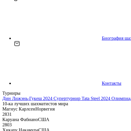
Биография ша
Контакты
Турниры
Дин Лижэнь-Гукеш 2024
Супертурнир Tata Steel 2024
Олимпиад
10-ка лучших шахматистов мира
Магнус Карлсен
Норвегия
2831
Каруана Фабиано
США
2803
Хикару Накамура
США