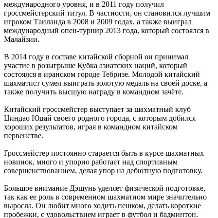
международного уровня, и в 2011 году получил
гроссмейстерский титул. В частности, он становился лучшим
игроком Таиланда в 2008 и 2009 годах, а также выиграл
международный опен-турнир 2013 года, который состоялся в
Малайзии.
В 2014 году в составе китайской сборной он принимал
участие в розыгрыше Кубка азиатских наций, который
состоялся в иранском городе Тебризе. Молодой китайский
шахматист сумел выиграть золотую медаль на своей доске, а
также получить высшую награду в командном зачёте.
Китайский гроссмейстер выступает за шахматный клуб
Циндао Юцай своего родного города, с которым добился
хороших результатов, играя в командном китайском
первенстве.
Гроссмейстер постоянно старается быть в курсе шахматных
новинок, много и упорно работает над спортивным
совершенствованием, делая упор на дебютную подготовку.
Большое внимание Дэшунь уделяет физической подготовке,
так как ее роль в современном шахматном мире значительно
выросла. Он любит много ходить пешком, делать короткие
пробежки, с удовольствием играет в футбол и бадминтон.