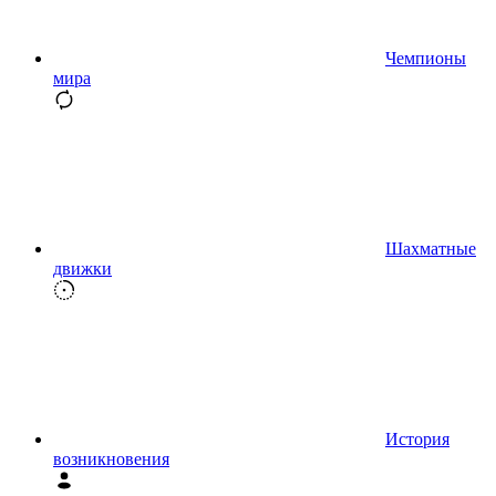
Чемпионы
мира
Шахматные
движки
История
возникновения