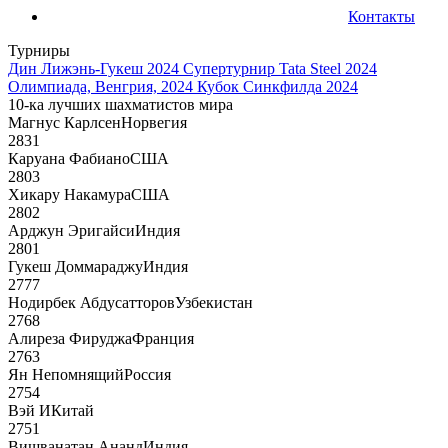
Контакты
Турниры
Дин Лижэнь-Гукеш 2024
Супертурнир Tata Steel 2024
Олимпиада, Венгрия, 2024
Кубок Синкфилда 2024
10-ка лучших шахматистов мира
Магнус Карлсен
Норвегия
2831
Каруана Фабиано
США
2803
Хикару Накамура
США
2802
Арджун Эригайси
Индия
2801
Гукеш Доммараджу
Индия
2777
Нодирбек Абдусатторов
Узбекистан
2768
Алиреза Фируджа
Франция
2763
Ян Непомнящий
Россия
2754
Вэй И
Китай
2751
Вишванатан Ананд
Индия