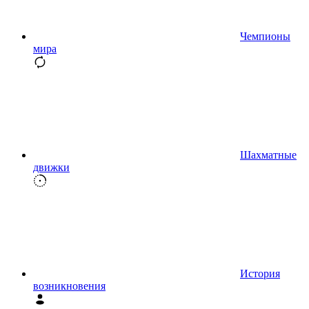
Чемпионы
мира
Шахматные
движки
История
возникновения