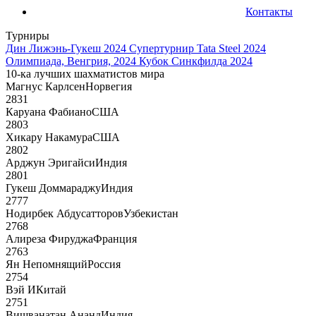
Контакты
Турниры
Дин Лижэнь-Гукеш 2024
Супертурнир Tata Steel 2024
Олимпиада, Венгрия, 2024
Кубок Синкфилда 2024
10-ка лучших шахматистов мира
Магнус Карлсен
Норвегия
2831
Каруана Фабиано
США
2803
Хикару Накамура
США
2802
Арджун Эригайси
Индия
2801
Гукеш Доммараджу
Индия
2777
Нодирбек Абдусатторов
Узбекистан
2768
Алиреза Фируджа
Франция
2763
Ян Непомнящий
Россия
2754
Вэй И
Китай
2751
Вишванатан Ананд
Индия