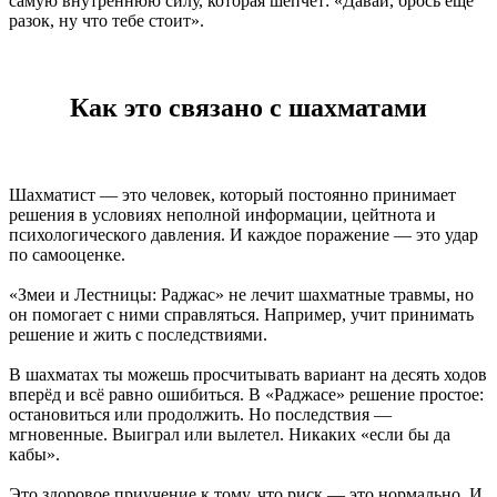
самую внутреннюю силу, которая шепчет: «Давай, брось ещё
разок, ну что тебе стоит».
Как это связано с шахматами
Шахматист — это человек, который постоянно принимает
решения в условиях неполной информации, цейтнота и
психологического давления. И каждое поражение — это удар
по самооценке.
«Змеи и Лестницы: Раджас» не лечит шахматные травмы, но
он помогает с ними справляться. Например, учит принимать
решение и жить с последствиями.
В шахматах ты можешь просчитывать вариант на десять ходов
вперёд и всё равно ошибиться. В «Раджасе» решение простое:
остановиться или продолжить. Но последствия —
мгновенные. Выиграл или вылетел. Никаких «если бы да
кабы».
Это здоровое приучение к тому, что риск — это нормально. И