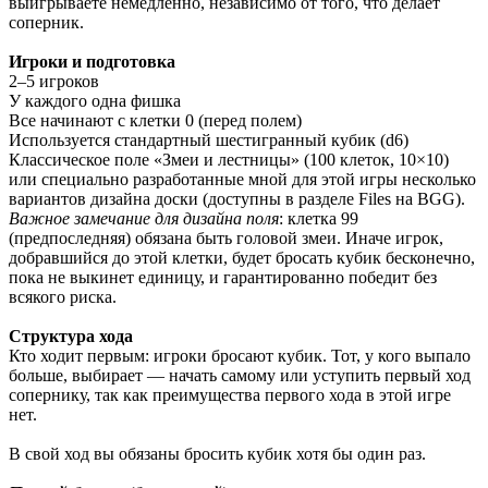
выигрываете немедленно, независимо от того, что делает
соперник.
Игроки и подготовка
2–5 игроков
У каждого одна фишка
Все начинают с клетки 0 (перед полем)
Используется стандартный шестигранный кубик (d6)
Классическое поле «Змеи и лестницы» (100 клеток, 10×10)
или специально разработанные мной для этой игры несколько
вариантов дизайна доски (доступны в разделе Files на BGG).
Важное замечание для дизайна поля
: клетка 99
(предпоследняя) обязана быть головой змеи. Иначе игрок,
добравшийся до этой клетки, будет бросать кубик бесконечно,
пока не выкинет единицу, и гарантированно победит без
всякого риска.
Структура хода
Кто ходит первым: игроки бросают кубик. Тот, у кого выпало
больше, выбирает — начать самому или уступить первый ход
сопернику, так как преимущества первого хода в этой игре
нет.
В свой ход вы обязаны бросить кубик хотя бы один раз.