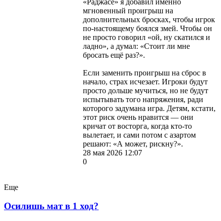
«Раджасе» я добавил именно
мгновенный проигрыш на
дополнительных бросках, чтобы игрок
по-настоящему боялся змей. Чтобы он
не просто говорил «ой, ну скатился и
ладно», а думал: «Стоит ли мне
бросать ещё раз?».
Если заменить проигрыш на сброс в
начало, страх исчезает. Игроки будут
просто дольше мучиться, но не будут
испытывать того напряжения, ради
которого задумана игра. Детям, кстати,
этот риск очень нравится — они
кричат от восторга, когда кто-то
вылетает, и сами потом с азартом
решают: «А может, рискну?».
28 мая 2026 12:07
0
Еще
Осилишь мат в 1 ход?